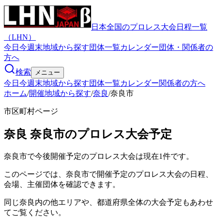
日本全国のプロレス大会日程一覧
（LHN）
今日
今週末
地域から探す
団体一覧
カレンダー
団体・関係者の
方へ
検索
メニュー
今日
今週末
地域から探す
団体一覧
カレンダー
関係者の方へ
ホーム
/
開催地域から探す
/
奈良
/
奈良市
市区町村ページ
奈良
奈良市
のプロレス大会予定
奈良市で今後開催予定のプロレス大会は現在1件です。
このページでは、奈良市で開催予定のプロレス大会の日程、
会場、主催団体を確認できます。
同じ奈良内の他エリアや、都道府県全体の大会予定もあわせ
てご覧ください。