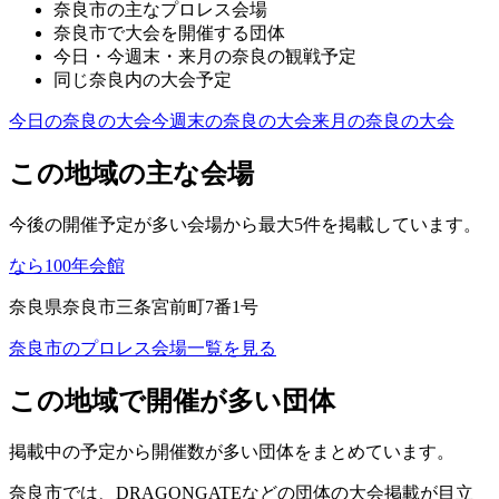
奈良市
の主なプロレス会場
奈良市
で大会を開催する団体
今日・今週末・来月の
奈良
の観戦予定
同じ
奈良
内の大会予定
今日の
奈良
の大会
今週末の
奈良
の大会
来月の
奈良
の大会
この地域の主な会場
今後の開催予定が多い会場から最大5件を掲載しています。
なら100年会館
奈良県奈良市三条宮前町7番1号
奈良市
のプロレス会場一覧を見る
この地域で開催が多い団体
掲載中の予定から開催数が多い団体をまとめています。
奈良市
では、
DRAGONGATE
などの団体の大会掲載が目立