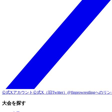
公式Xアカウント
公式X（旧Twitter）@finprowrestlingへのリ
大会を探す