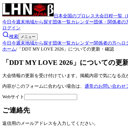
日本全国のプロレス大会日程一覧（
今日
今週末
地域から探す
団体一覧
カレンダー
団体・関係者の
ログイン
検索
メニュー
今日
今週末
地域から探す
団体一覧
カレンダー
関係者の方へ
ロ
ホーム
/
「DDT MY LOVE 2026」についての更新・確認
「DDT MY LOVE 2026」についての
大会情報の更新を受け付けています。掲載内容で気になる点
内容がこのフォームに合わない場合は、
通常のお問い合わせ
Webサイト
ご連絡先
返信用のメールアドレスを入力してください。