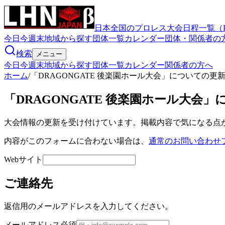
日本全国のプロレス大会日程一覧（
今日
今週末
地域から探す
団体一覧
カレンダー
団体・関係者の
検索
メニュー
今日
今週末
地域から探す
団体一覧
カレンダー
関係者の方へ
ホーム
/
「DRAGONGATE 後楽園ホール大会」についての更
「DRAGONGATE 後楽園ホール大会
大会情報の更新を受け付けています。掲載内容で気になる点
内容がこのフォームに合わない場合は、
通常のお問い合わせ
Webサイト
ご連絡先
返信用のメールアドレスを入力してください。
メールアドレス
必須