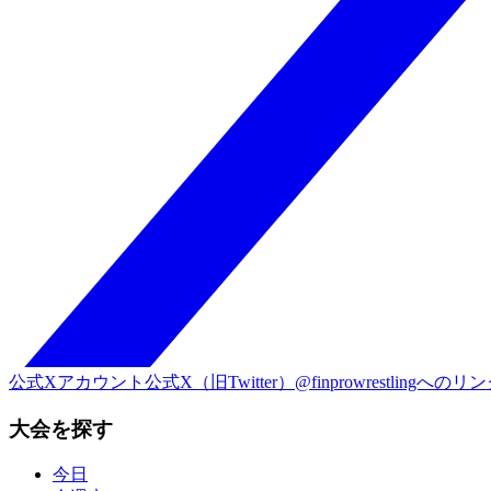
公式Xアカウント
公式X（旧Twitter）@finprowrestlingへのリ
大会を探す
今日