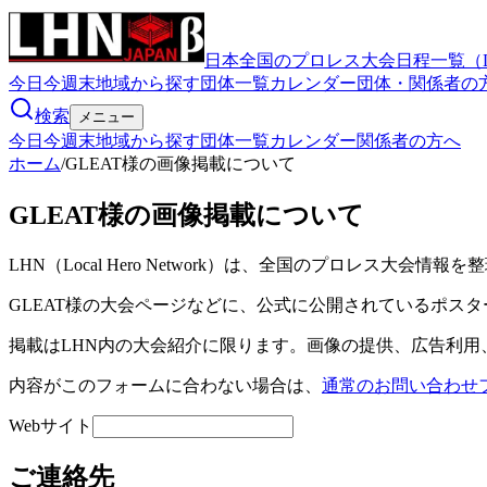
日本全国のプロレス大会日程一覧（
今日
今週末
地域から探す
団体一覧
カレンダー
団体・関係者の
検索
メニュー
今日
今週末
地域から探す
団体一覧
カレンダー
関係者の方へ
ホーム
/
GLEAT様の画像掲載について
GLEAT様の画像掲載について
LHN（Local Hero Network）は、全国のプロレス大会情
GLEAT様の大会ページなどに、公式に公開されているポス
掲載はLHN内の大会紹介に限ります。画像の提供、広告利用
内容がこのフォームに合わない場合は、
通常のお問い合わせ
Webサイト
ご連絡先