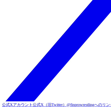
公式Xアカウント
公式X（旧Twitter）@finprowrestlingへのリ