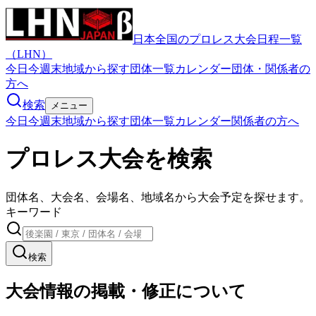
日本全国のプロレス大会日程一覧
（LHN）
今日
今週末
地域から探す
団体一覧
カレンダー
団体・関係者の
方へ
検索
メニュー
今日
今週末
地域から探す
団体一覧
カレンダー
関係者の方へ
プロレス大会を検索
団体名、大会名、会場名、地域名から大会予定を探せます。
キーワード
検索
大会情報の掲載・修正について