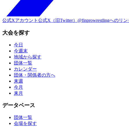
公式Xアカウント
公式X（旧Twitter）@finprowrestlingへのリ
大会を探す
今日
今週末
地域から探す
団体一覧
カレンダー
団体・関係者の方へ
来週
今月
来月
データベース
団体一覧
会場を探す