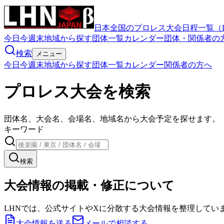
日本全国のプロレス大会日程一覧（
今日
今週末
地域から探す
団体一覧
カレンダー
団体・関係者の
検索
メニュー
今日
今週末
地域から探す
団体一覧
カレンダー
関係者の方へ
プロレス大会を検索
団体名、大会名、会場名、地域名から大会予定を探せます。
キーワード
検索
大会情報の掲載・修正について
LHNでは、公式サイトやXに分散する大会情報を整理してい
大会情報を送る
メールで相談する