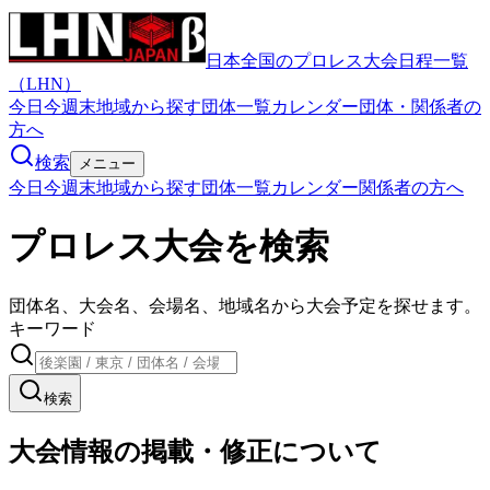
日本全国のプロレス大会日程一覧
（LHN）
今日
今週末
地域から探す
団体一覧
カレンダー
団体・関係者の
方へ
検索
メニュー
今日
今週末
地域から探す
団体一覧
カレンダー
関係者の方へ
プロレス大会を検索
団体名、大会名、会場名、地域名から大会予定を探せます。
キーワード
検索
大会情報の掲載・修正について