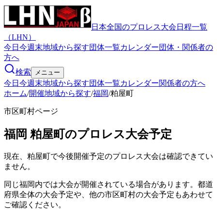
日本全国のプロレス大会日程一覧
（LHN）
今日
今週末
地域から探す
団体一覧
カレンダー
団体・関係者の
方へ
検索
メニュー
今日
今週末
地域から探す
団体一覧
カレンダー
関係者の方へ
ホーム
/
開催地域から探す
/
福岡
/
粕屋町
市区町村ページ
福岡
粕屋町
のプロレス大会予定
現在、粕屋町で今後開催予定のプロレス大会は確認できてい
ません。
同じ福岡内では大会が開催されている場合があります。都道
府県全体の大会予定や、他の市区町村の大会予定もあわせて
ご確認ください。