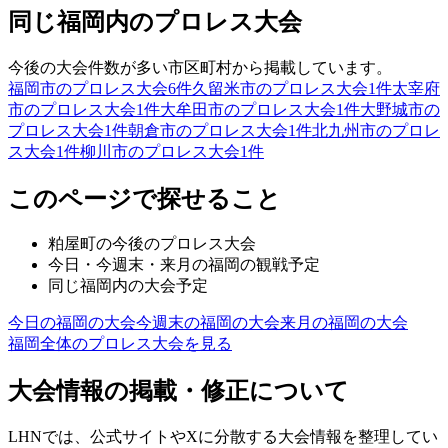
同じ福岡内のプロレス大会
今後の大会件数が多い市区町村から掲載しています。
福岡市のプロレス大会
6
件
久留米市のプロレス大会
1
件
太宰府
市のプロレス大会
1
件
大牟田市のプロレス大会
1
件
大野城市の
プロレス大会
1
件
朝倉市のプロレス大会
1
件
北九州市のプロレ
ス大会
1
件
柳川市のプロレス大会
1
件
このページで探せること
粕屋町
の今後のプロレス大会
今日・今週末・来月の
福岡
の観戦予定
同じ
福岡
内の大会予定
今日の
福岡
の大会
今週末の
福岡
の大会
来月の
福岡
の大会
福岡
全体のプロレス大会を見る
大会情報の掲載・修正について
LHNでは、公式サイトやXに分散する大会情報を整理してい