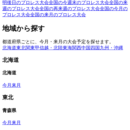
明後日のプロレス大会
全国の今週末のプロレス大会
全国の来
週のプロレス大会
全国の再来週のプロレス大会
全国の今月の
プロレス大会
全国の来月のプロレス大会
地域から探す
都道府県ごとに、今月・来月の大会予定を探せます。
北海道
東北
関東
甲信越・北陸
東海
関西
中国
四国
九州・沖縄
北海道
北海道
今月
来月
東北
青森県
今月
来月