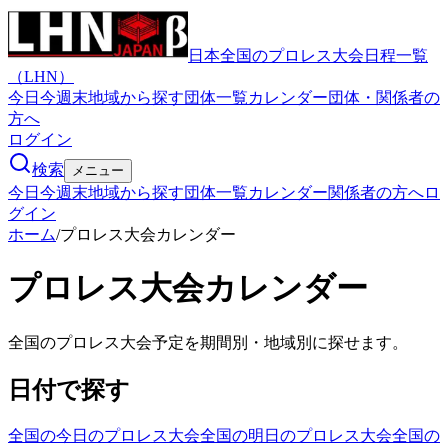
日本全国のプロレス大会日程一覧
（LHN）
今日
今週末
地域から探す
団体一覧
カレンダー
団体・関係者の
方へ
ログイン
検索
メニュー
今日
今週末
地域から探す
団体一覧
カレンダー
関係者の方へ
ロ
グイン
ホーム
/
プロレス大会カレンダー
プロレス大会カレンダー
全国のプロレス大会予定を期間別・地域別に探せます。
日付で探す
全国の今日のプロレス大会
全国の明日のプロレス大会
全国の