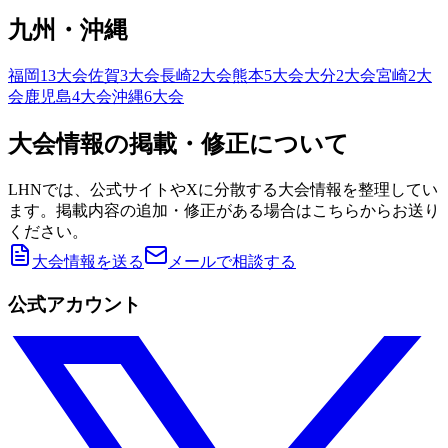
九州・沖縄
福岡
13
大会
佐賀
3
大会
長崎
2
大会
熊本
5
大会
大分
2
大会
宮崎
2
大
会
鹿児島
4
大会
沖縄
6
大会
大会情報の掲載・修正について
LHNでは、公式サイトやXに分散する大会情報を整理してい
ます。掲載内容の追加・修正がある場合はこちらからお送り
ください。
大会情報を送る
メールで相談する
公式アカウント