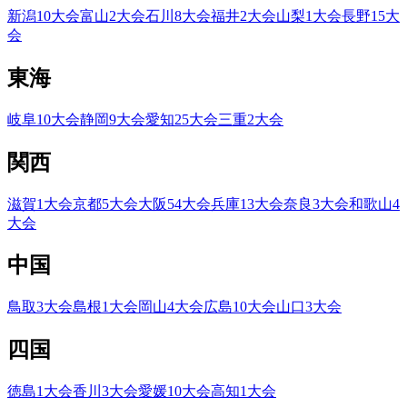
新潟
10
大会
富山
2
大会
石川
8
大会
福井
2
大会
山梨
1
大会
長野
15
大
会
東海
岐阜
10
大会
静岡
9
大会
愛知
25
大会
三重
2
大会
関西
滋賀
1
大会
京都
5
大会
大阪
54
大会
兵庫
13
大会
奈良
3
大会
和歌山
4
大会
中国
鳥取
3
大会
島根
1
大会
岡山
4
大会
広島
10
大会
山口
3
大会
四国
徳島
1
大会
香川
3
大会
愛媛
10
大会
高知
1
大会