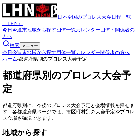
日本全国のプロレス大会日程一覧
（LHN）
今日
今週末
地域から探す
団体一覧
カレンダー
団体・関係者の
方へ
検索
メニュー
今日
今週末
地域から探す
団体一覧
カレンダー
関係者の方へ
ホーム
/
都道府県別のプロレス大会予定
都道府県別のプロレス大会予
定
都道府県別に、今後のプロレス大会予定と会場情報を探せま
す。各都道府県ページでは、市区町村別の大会予定やプロレ
ス会場も確認できます。
地域から探す