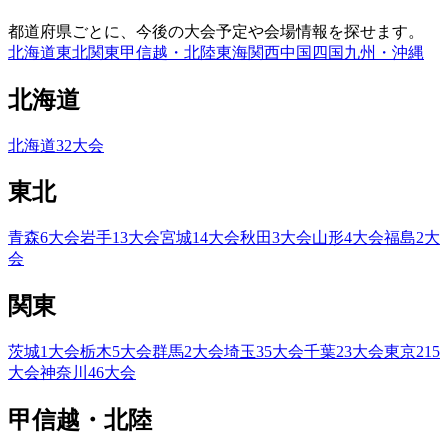
都道府県ごとに、今後の大会予定や会場情報を探せます。
北海道
東北
関東
甲信越・北陸
東海
関西
中国
四国
九州・沖縄
北海道
北海道
32
大会
東北
青森
6
大会
岩手
13
大会
宮城
14
大会
秋田
3
大会
山形
4
大会
福島
2
大
会
関東
茨城
1
大会
栃木
5
大会
群馬
2
大会
埼玉
35
大会
千葉
23
大会
東京
215
大会
神奈川
46
大会
甲信越・北陸