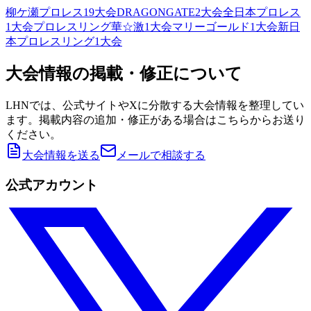
柳ケ瀬プロレス
19
大会
DRAGONGATE
2
大会
全日本プロレス
1
大会
プロレスリング華☆激
1
大会
マリーゴールド
1
大会
新日
本プロレスリング
1
大会
大会情報の掲載・修正について
LHNでは、公式サイトやXに分散する大会情報を整理してい
ます。掲載内容の追加・修正がある場合はこちらからお送り
ください。
大会情報を送る
メールで相談する
公式アカウント