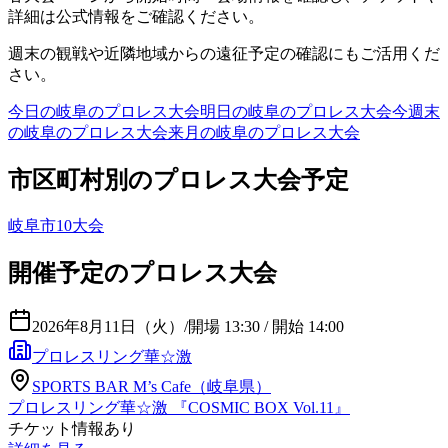
詳細は公式情報をご確認ください。
週末の観戦や近隣地域からの遠征予定の確認にもご活用くだ
さい。
今日の
岐阜
のプロレス大会
明日の
岐阜
のプロレス大会
今週末
の
岐阜
のプロレス大会
来月の
岐阜
のプロレス大会
市区町村別のプロレス大会予定
岐阜市
10
大会
開催予定のプロレス大会
2026年8月11日（火）
/
開場 13:30 / 開始 14:00
プロレスリング華☆激
SPORTS BAR M’s Cafe（岐阜県）
プロレスリング華☆激 『COSMIC BOX Vol.11』
チケット情報あり