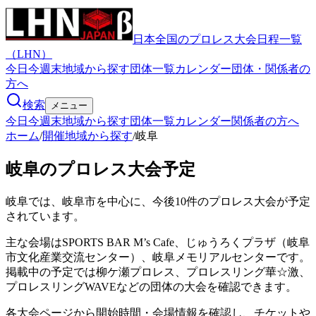
日本全国のプロレス大会日程一覧
（LHN）
今日
今週末
地域から探す
団体一覧
カレンダー
団体・関係者の
方へ
検索
メニュー
今日
今週末
地域から探す
団体一覧
カレンダー
関係者の方へ
ホーム
/
開催地域から探す
/
岐阜
岐阜のプロレス大会予定
岐阜では、岐阜市を中心に、今後10件のプロレス大会が予定
されています。
主な会場はSPORTS BAR M’s Cafe、じゅうろくプラザ（岐阜
市文化産業交流センター）、岐阜メモリアルセンターです。
掲載中の予定では柳ケ瀬プロレス、プロレスリング華☆激、
プロレスリングWAVEなどの団体の大会を確認できます。
各大会ページから開始時間・会場情報を確認し、チケットや