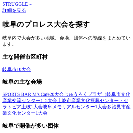
STRUGGLE～
詳細を見る
岐阜のプロレス大会を探す
岐阜内で大会が多い地域、会場、団体への導線をまとめてい
ます。
主な開催市区町村
岐阜市
10
大会
岐阜
の主な会場
SPORTS BAR M’s Cafe
20
大会
じゅうろくプラザ（岐阜市文化
産業交流センター）
5
大会
土岐市産業文化振興センター・セ
ラトピア土岐
1
大会
岐阜メモリアルセンター
1
大会
多治見市産
業文化センター
1
大会
岐阜
で開催が多い団体