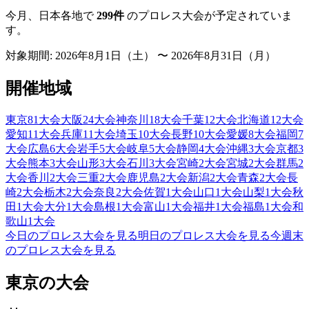
今月、日本各地で
299
件
のプロレス大会が予定されていま
す。
対象期間:
2026年8月1日（土） 〜 2026年8月31日（月）
開催地域
東京
81
大会
大阪
24
大会
神奈川
18
大会
千葉
12
大会
北海道
12
大会
愛知
11
大会
兵庫
11
大会
埼玉
10
大会
長野
10
大会
愛媛
8
大会
福岡
7
大会
広島
6
大会
岩手
5
大会
岐阜
5
大会
静岡
4
大会
沖縄
3
大会
京都
3
大会
熊本
3
大会
山形
3
大会
石川
3
大会
宮崎
2
大会
宮城
2
大会
群馬
2
大会
香川
2
大会
三重
2
大会
鹿児島
2
大会
新潟
2
大会
青森
2
大会
長
崎
2
大会
栃木
2
大会
奈良
2
大会
佐賀
1
大会
山口
1
大会
山梨
1
大会
秋
田
1
大会
大分
1
大会
島根
1
大会
富山
1
大会
福井
1
大会
福島
1
大会
和
歌山
1
大会
今日のプロレス大会を見る
明日のプロレス大会を見る
今週末
のプロレス大会を見る
東京の大会