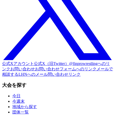
公式Xアカウント
公式X（旧Twitter）@finprowrestlingへのリ
ンク
お問い合わせ
お問い合わせフォームへのリンク
メールで
相談する
LHNへのメール問い合わせリンク
大会を探す
今日
今週末
地域から探す
団体一覧