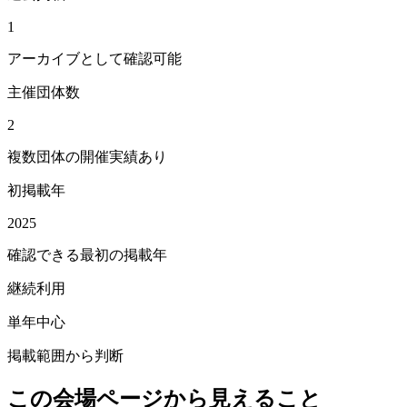
1
アーカイブとして確認可能
主催団体数
2
複数団体の開催実績あり
初掲載年
2025
確認できる最初の掲載年
継続利用
単年中心
掲載範囲から判断
この会場ページから見えること