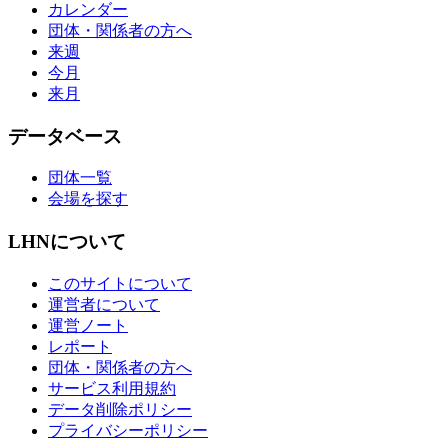
カレンダー
団体・関係者の方へ
来週
今月
来月
データベース
団体一覧
会場を探す
LHNについて
このサイトについて
運営者について
運営ノート
レポート
団体・関係者の方へ
サービス利用規約
データ削除ポリシー
プライバシーポリシー