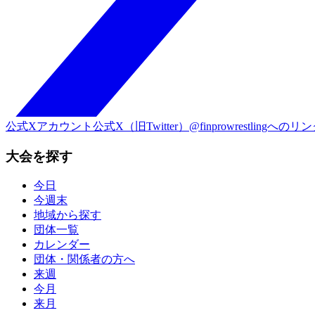
公式Xアカウント
公式X（旧Twitter）@finprowrestlingへのリ
大会を探す
今日
今週末
地域から探す
団体一覧
カレンダー
団体・関係者の方へ
来週
今月
来月