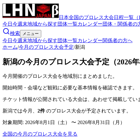
日本全国のプロレス大会日程一覧（
今日
今週末
地域から探す
団体一覧
カレンダー
団体・関係者の
検索
メニュー
今日
今週末
地域から探す
団体一覧
カレンダー
関係者の方へ
ホーム
/
今月のプロレス大会予定
/
新潟
新潟の今月のプロレス大会予定（2026年8月
今月開催のプロレス大会を地域別にまとめました。
開始時間・会場など観戦に必要な基本情報を確認できます。
チケット情報が公開されている大会は、あわせて掲載してい
新潟
では今月、
2
件
のプロレス大会が予定されています。
対象期間:
2026年8月1日（土） 〜 2026年8月31日（月）
全国の今月のプロレス大会を見る