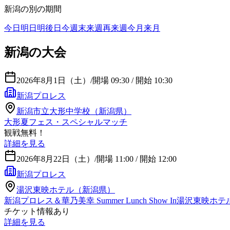
新潟
の別の期間
今日
明日
明後日
今週末
来週
再来週
今月
来月
新潟の大会
2026年8月1日（土）
/
開場 09:30 / 開始 10:30
新潟プロレス
新潟市立大形中学校（新潟県）
大形夏フェス・スペシャルマッチ
観戦無料！
詳細を見る
2026年8月22日（土）
/
開場 11:00 / 開始 12:00
新潟プロレス
湯沢東映ホテル（新潟県）
新潟プロレス＆華乃美幸 Summer Lunch Show In湯沢東映ホテ
チケット情報あり
詳細を見る