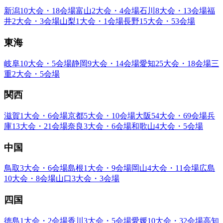
新潟
10大会・18会場
富山
2大会・4会場
石川
8大会・13会場
福
井
2大会・3会場
山梨
1大会・1会場
長野
15大会・53会場
東海
岐阜
10大会・5会場
静岡
9大会・14会場
愛知
25大会・18会場
三
重
2大会・5会場
関西
滋賀
1大会・6会場
京都
5大会・10会場
大阪
54大会・69会場
兵
庫
13大会・21会場
奈良
3大会・6会場
和歌山
4大会・5会場
中国
鳥取
3大会・6会場
島根
1大会・9会場
岡山
4大会・11会場
広島
10大会・8会場
山口
3大会・3会場
四国
徳島
1大会・2会場
香川
3大会・5会場
愛媛
10大会・32会場
高知