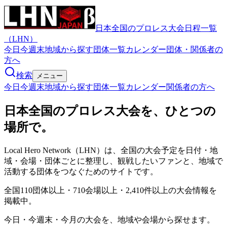
日本全国のプロレス大会日程一覧
（LHN）
今日
今週末
地域から探す
団体一覧
カレンダー
団体・関係者の
方へ
検索
メニュー
今日
今週末
地域から探す
団体一覧
カレンダー
関係者の方へ
日本全国のプロレス大会を、ひとつの
場所で。
Local Hero Network（LHN）は、全国の大会予定を日付・地
域・会場・団体ごとに整理し、観戦したいファンと、地域で
活動する団体をつなぐためのサイトです。
全国110団体以上・710会場以上・2,410件以上
の大会情報を
掲載中。
今日・今週末・今月の大会を、地域や会場から探せます。