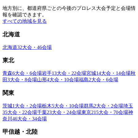
地方別に、都道府県ごとの今後のプロレス大会予定と会場情
報を確認できます。
すべての地域を見る
北海道
北海道
32大会・46会場
東北
青森
6大会・6会場
岩手
13大会・22会場
宮城
14大会・14会場
秋
田
3大会・8会場
山形
4大会・10会場
福島
2大会・6会場
関東
茨城
1大会・2会場
栃木
5大会・10会場
群馬
2大会・2会場
埼玉
35大会・22会場
千葉
23大会・24会場
東京
215大会・70会場
神
奈川
46大会・34会場
甲信越・北陸