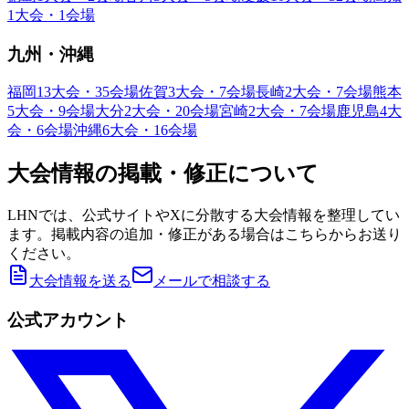
1大会・1会場
九州・沖縄
福岡
13大会・35会場
佐賀
3大会・7会場
長崎
2大会・7会場
熊本
5大会・9会場
大分
2大会・20会場
宮崎
2大会・7会場
鹿児島
4大
会・6会場
沖縄
6大会・16会場
大会情報の掲載・修正について
LHNでは、公式サイトやXに分散する大会情報を整理してい
ます。掲載内容の追加・修正がある場合はこちらからお送り
ください。
大会情報を送る
メールで相談する
公式アカウント