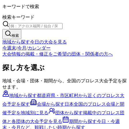
キーワードで検索
検索キーワード
検索
地域から探す
今日の大会を見る
今週末
/
今月
/
カレンダー
大会情報の掲載・修正をご希望の団体・関係者の方へ
探し方を選ぶ
地域・会場・団体・期間から、全国のプロレス大会予定を探
せます。
地域から探す
都道府県・市区町村から近くのプロレス大
会予定を探す
会場から探す
日本全国のプロレス会場と開
催予定を地域別に見る
団体から探す
掲載中のプロレス団
体と各団体の大会予定を見る
期間から探す
今日・今週
末・今月など、観戦したい時期から探す