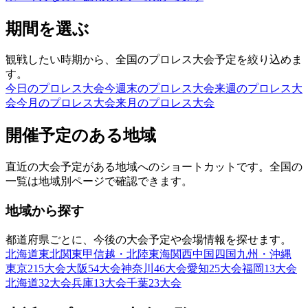
期間を選ぶ
観戦したい時期から、全国のプロレス大会予定を絞り込めま
す。
今日のプロレス大会
今週末のプロレス大会
来週のプロレス大
会
今月のプロレス大会
来月のプロレス大会
開催予定のある地域
直近の大会予定がある地域へのショートカットです。全国の
一覧は地域別ページで確認できます。
地域から探す
都道府県ごとに、今後の大会予定や会場情報を探せます。
北海道
東北
関東
甲信越・北陸
東海
関西
中国
四国
九州・沖縄
東京
215
大会
大阪
54
大会
神奈川
46
大会
愛知
25
大会
福岡
13
大会
北海道
32
大会
兵庫
13
大会
千葉
23
大会