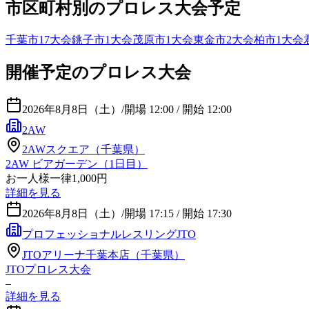
市区町村別のプロレス大会予定
千葉市
17
大会
銚子市
1
大会
茂原市
1
大会
東金市
2
大会
柏市
1
大会
開催予定のプロレス大会
2026年8月8日（土）
/
開場 12:00 / 開始 12:00
2AW
2AWスクエア（千葉県）
2AW ビアガーデン（1日目）
お一人様一律1,000円
詳細を見る
2026年8月8日（土）
/
開場 17:15 / 開始 17:30
プロフェッショナルレスリングJTO
JTOアリーナ千葉本店（千葉県）
JTOプロレス大会
–
詳細を見る