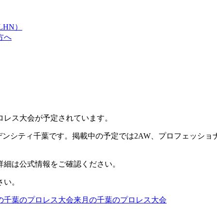
LHN）
方へ
ロレス大会が予定されています。
デンシティ千葉です。掲載中の予定では2AW、プロフェッショナルレ
詳細は公式情報をご確認ください。
さい。
の
千葉
のプロレス大会
来月の
千葉
のプロレス大会