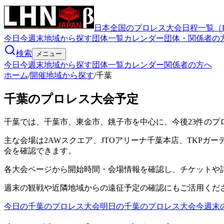
日本全国のプロレス大会日程一覧（
今日
今週末
地域から探す
団体一覧
カレンダー
団体・関係者の
検索
メニュー
今日
今週末
地域から探す
団体一覧
カレンダー
関係者の方へ
ホーム
/
開催地域から探す
/
千葉
千葉のプロレス大会予定
千葉では、千葉市、東金市、銚子市を中心に、今後23件のプ
主な会場は2AWスクエア、JTOアリーナ千葉本店、TKPガー
会を確認できます。
各大会ページから開始時間・会場情報を確認し、チケットや
週末の観戦や近隣地域からの遠征予定の確認にもご活用くだ
今日の
千葉
のプロレス大会
明日の
千葉
のプロレス大会
今週末