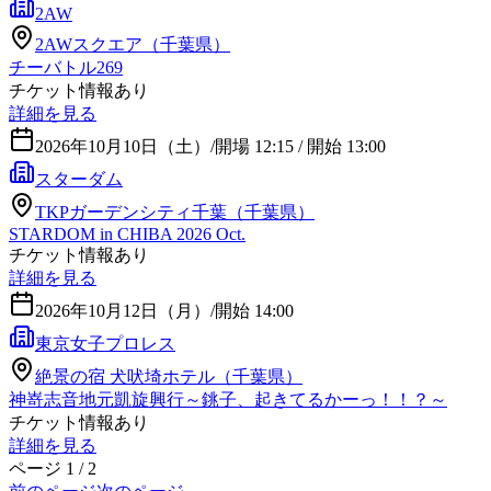
2AW
2AWスクエア（千葉県）
チーバトル269
チケット情報あり
詳細を見る
2026年10月10日（土）
/
開場 12:15 / 開始 13:00
スターダム
TKPガーデンシティ千葉（千葉県）
STARDOM in CHIBA 2026 Oct.
チケット情報あり
詳細を見る
2026年10月12日（月）
/
開始 14:00
東京女子プロレス
絶景の宿 犬吠埼ホテル（千葉県）
神嵜志音地元凱旋興行～銚子、起きてるかーっ！！？～
チケット情報あり
詳細を見る
ページ
1
/
2