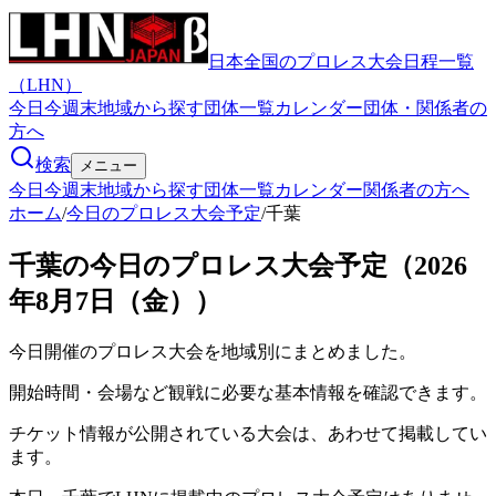
日本全国のプロレス大会日程一覧
（LHN）
今日
今週末
地域から探す
団体一覧
カレンダー
団体・関係者の
方へ
検索
メニュー
今日
今週末
地域から探す
団体一覧
カレンダー
関係者の方へ
ホーム
/
今日のプロレス大会予定
/
千葉
千葉の今日のプロレス大会予定（2026
年8月7日（金））
今日開催のプロレス大会を地域別にまとめました。
開始時間・会場など観戦に必要な基本情報を確認できます。
チケット情報が公開されている大会は、あわせて掲載してい
ます。