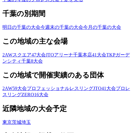
千葉の別期間
明日の千葉の大会
今週末の千葉の大会
今月の千葉の大会
この地域の主な会場
2AWスクエア
47
大会
JTOアリーナ千葉本店
41
大会
TKPガーデ
ンシティ千葉
8
大会
この地域で開催実績のある団体
2AW
59
大会
プロフェッショナルレスリングJTO
41
大会
プロレ
スリングZERO1
6
大会
近隣地域の大会予定
東京
茨城
埼玉