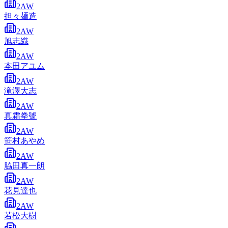
2AW
担々麺造
2AW
旭志織
2AW
本田アユム
2AW
滝澤大志
2AW
真霜拳號
2AW
笹村あやめ
2AW
脇田真一朗
2AW
花見達也
2AW
若松大樹