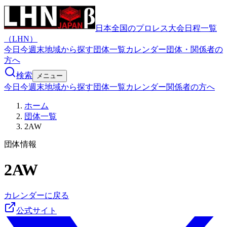
日本全国のプロレス大会日程一覧
（LHN）
今日
今週末
地域から探す
団体一覧
カレンダー
団体・関係者の
方へ
検索
メニュー
今日
今週末
地域から探す
団体一覧
カレンダー
関係者の方へ
ホーム
団体一覧
2AW
団体情報
2AW
カレンダーに戻る
公式サイト