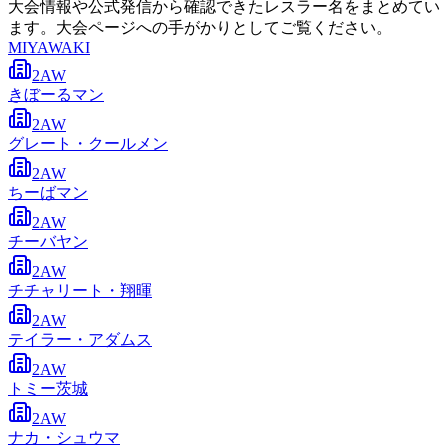
大会情報や公式発信から確認できたレスラー名をまとめてい
ます。大会ページへの手がかりとしてご覧ください。
MIYAWAKI
2AW
きぼーるマン
2AW
グレート・クールメン
2AW
ちーばマン
2AW
チーバヤン
2AW
チチャリート・翔暉
2AW
テイラー・アダムス
2AW
トミー茨城
2AW
ナカ・シュウマ