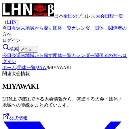
日本全国のプロレス大会日程一覧
（LHN）
今日
今週末
地域から探す
団体一覧
カレンダー
団体・関係者の
方へ
ログイン
検索
メニュー
今日
今週末
地域から探す
団体一覧
カレンダー
関係者の方へ
ロ
グイン
ホーム
/
団体一覧
/
2AW
/
MIYAWAKI
関連大会情報
MIYAWAKI
LHN上で確認できる大会情報から、関連する大会・団体・
地域への導線をまとめています。
公式情報