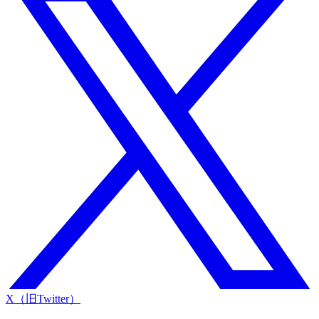
X（旧Twitter）