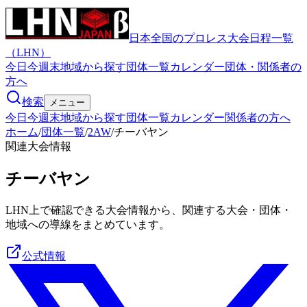
日本全国のプロレス大会日程一覧
（LHN）
今日
今週末
地域から探す
団体一覧
カレンダー
団体・関係者の
方へ
検索
メニュー
今日
今週末
地域から探す
団体一覧
カレンダー
関係者の方へ
ホーム
/
団体一覧
/
2AW
/
チーバヤン
関連大会情報
チーバヤン
LHN上で確認できる大会情報から、関連する大会・団体・
地域への導線をまとめています。
公式情報