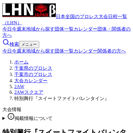
日本全国のプロレス大会日程一覧
（LHN）
今日
今週末
地域から探す
団体一覧
カレンダー
団体・関係者の
方へ
検索
メニュー
今日
今週末
地域から探す
団体一覧
カレンダー
関係者の方へ
ホーム
千葉県のプロレス
千葉市のプロレス
大会カレンダー
2AW
2AWスクエア
特別興行『スイートファイトバレンタイン』
大会情報
掲載情報について
特別興行『スイートファイトバレンタ