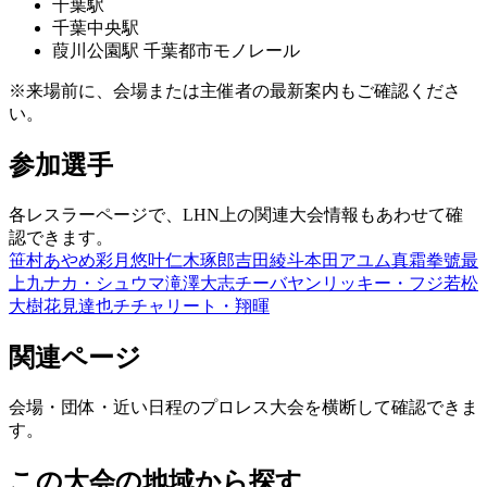
千葉
駅
千葉中央
駅
葭川公園
駅
千葉都市モノレール
※来場前に、会場または主催者の最新案内もご確認くださ
い。
参加選手
各レスラーページで、LHN上の関連大会情報もあわせて確
認できます。
笹村あやめ
彩月悠叶
仁木琢郎
吉田綾斗
本田アユム
真霜拳號
最
上九
ナカ・シュウマ
滝澤大志
チーバヤン
リッキー・フジ
若松
大樹
花見達也
チチャリート・翔暉
関連ページ
会場・団体・近い日程のプロレス大会を横断して確認できま
す。
この大会の地域から探す