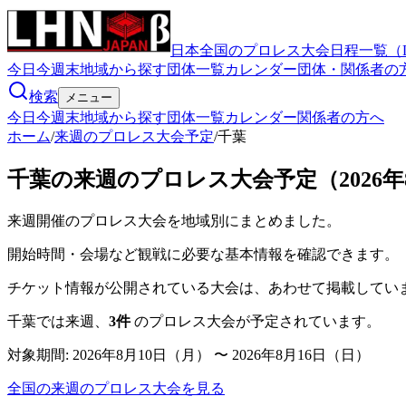
日本全国のプロレス大会日程一覧（
今日
今週末
地域から探す
団体一覧
カレンダー
団体・関係者の
検索
メニュー
今日
今週末
地域から探す
団体一覧
カレンダー
関係者の方へ
ホーム
/
来週のプロレス大会予定
/
千葉
千葉の来週のプロレス大会予定（2026年8月
来週開催のプロレス大会を地域別にまとめました。
開始時間・会場など観戦に必要な基本情報を確認できます。
チケット情報が公開されている大会は、あわせて掲載してい
千葉
では来週、
3
件
のプロレス大会が予定されています。
対象期間:
2026年8月10日（月） 〜 2026年8月16日（日）
全国の来週のプロレス大会を見る