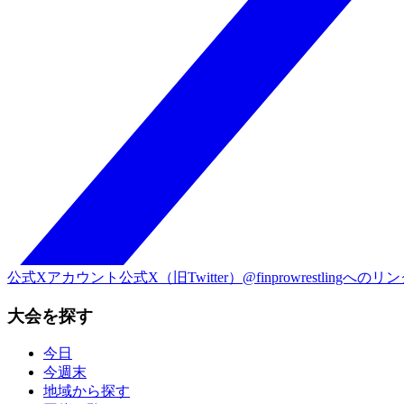
公式Xアカウント
公式X（旧Twitter）@finprowrestlingへのリ
大会を探す
今日
今週末
地域から探す