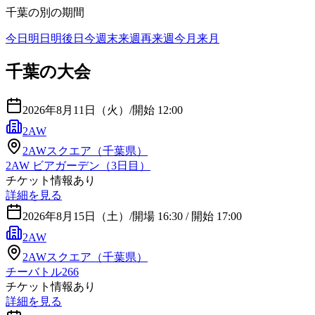
千葉
の別の期間
今日
明日
明後日
今週末
来週
再来週
今月
来月
千葉の大会
2026年8月11日（火）
/
開始 12:00
2AW
2AWスクエア（千葉県）
2AW ビアガーデン（3日目）
チケット情報あり
詳細を見る
2026年8月15日（土）
/
開場 16:30 / 開始 17:00
2AW
2AWスクエア（千葉県）
チーバトル266
チケット情報あり
詳細を見る