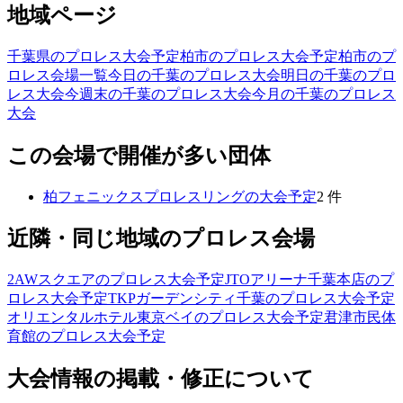
地域ページ
千葉県のプロレス大会予定
柏市のプロレス大会予定
柏市のプ
ロレス会場一覧
今日の千葉のプロレス大会
明日の千葉のプロ
レス大会
今週末の千葉のプロレス大会
今月の千葉のプロレス
大会
この会場で開催が多い団体
柏フェニックスプロレスリング
の大会予定
2
件
近隣・同じ地域のプロレス会場
2AWスクエア
のプロレス大会予定
JTOアリーナ千葉本店
のプ
ロレス大会予定
TKPガーデンシティ千葉
のプロレス大会予定
オリエンタルホテル東京ベイ
のプロレス大会予定
君津市民体
育館
のプロレス大会予定
大会情報の掲載・修正について