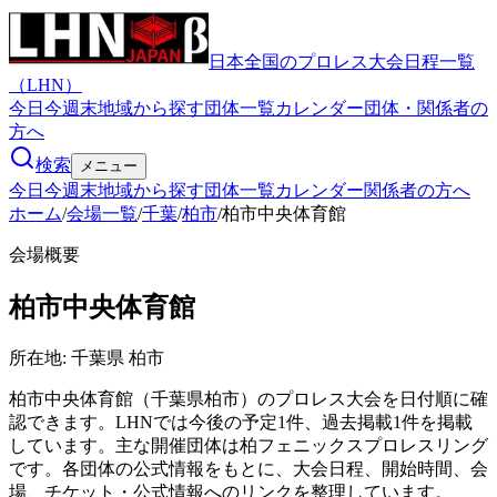
日本全国のプロレス大会日程一覧
（LHN）
今日
今週末
地域から探す
団体一覧
カレンダー
団体・関係者の
方へ
検索
メニュー
今日
今週末
地域から探す
団体一覧
カレンダー
関係者の方へ
ホーム
/
会場一覧
/
千葉
/
柏市
/
柏市中央体育館
会場概要
柏市中央体育館
所在地:
千葉県 柏市
柏市中央体育館（千葉県柏市）のプロレス大会を日付順に確
認できます。LHNでは今後の予定1件、過去掲載1件を掲載
しています。主な開催団体は柏フェニックスプロレスリング
です。各団体の公式情報をもとに、大会日程、開始時間、会
場、チケット・公式情報へのリンクを整理しています。