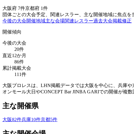
大阪府
7
件
京都府
1
件
団体ごとの大会予定、関連レスラー、主な開催地域に焦点を
今後の大会
開催地域
主な会場
関連レスラー
過去大会
掲載修正
開催傾向
今後の大会
20
件
直近12か月
86
件
累計掲載大会
111
件
大阪プロレスは、LHN掲載データでは大阪を中心に、兵庫
オンモール大日やCONCEPT Bar JINBA GARIでの
主な開催県
大阪
82
件
兵庫
10
件
京都
5
件
主な開催会場