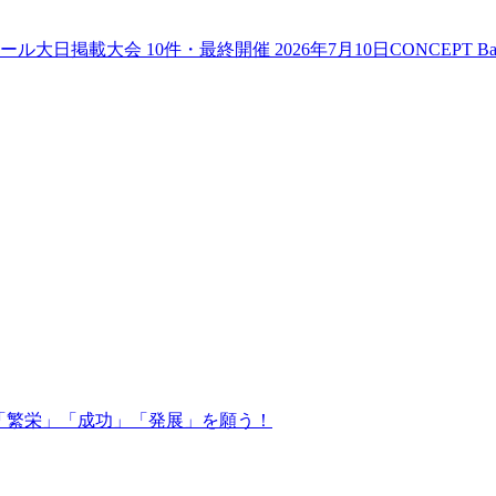
ール大日
掲載大会
10
件
・最終開催 2026年7月10日
CONCEPT Ba
～ 「繁栄」「成功」「発展」を願う！