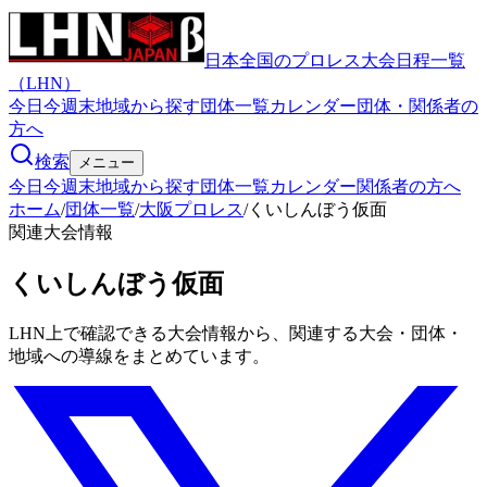
日本全国のプロレス大会日程一覧
（LHN）
今日
今週末
地域から探す
団体一覧
カレンダー
団体・関係者の
方へ
検索
メニュー
今日
今週末
地域から探す
団体一覧
カレンダー
関係者の方へ
ホーム
/
団体一覧
/
大阪プロレス
/
くいしんぼう仮面
関連大会情報
くいしんぼう仮面
LHN上で確認できる大会情報から、関連する大会・団体・
地域への導線をまとめています。