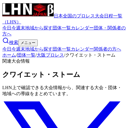
日本全国のプロレス大会日程一覧
（LHN）
今日
今週末
地域から探す
団体一覧
カレンダー
団体・関係者の
方へ
検索
メニュー
今日
今週末
地域から探す
団体一覧
カレンダー
関係者の方へ
ホーム
/
団体一覧
/
大阪プロレス
/
クワイエット・ストーム
関連大会情報
クワイエット・ストーム
LHN上で確認できる大会情報から、関連する大会・団体・
地域への導線をまとめています。