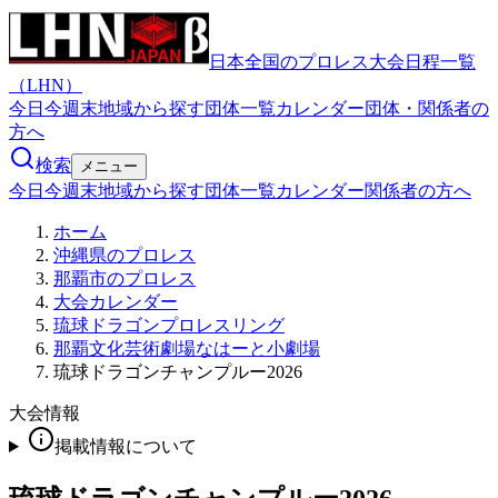
日本全国のプロレス大会日程一覧
（LHN）
今日
今週末
地域から探す
団体一覧
カレンダー
団体・関係者の
方へ
検索
メニュー
今日
今週末
地域から探す
団体一覧
カレンダー
関係者の方へ
ホーム
沖縄県のプロレス
那覇市のプロレス
大会カレンダー
琉球ドラゴンプロレスリング
那覇文化芸術劇場なはーと小劇場
琉球ドラゴンチャンプルー2026
大会情報
掲載情報について