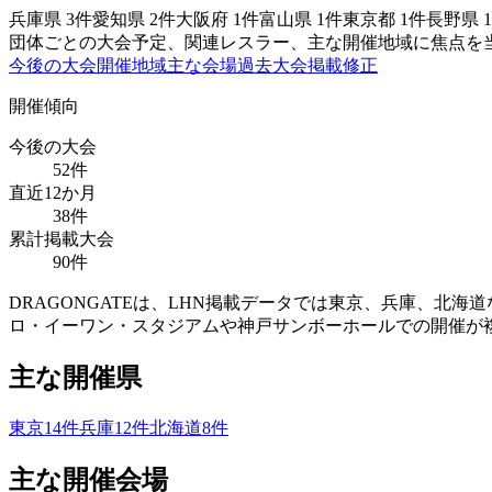
兵庫県
3
件
愛知県
2
件
大阪府
1
件
富山県
1
件
東京都
1
件
長野県
1
団体ごとの大会予定、関連レスラー、主な開催地域に焦点を
今後の大会
開催地域
主な会場
過去大会
掲載修正
開催傾向
今後の大会
52
件
直近12か月
38
件
累計掲載大会
90
件
DRAGONGATEは、LHN掲載データでは東京、兵庫、
ロ・イーワン・スタジアムや神戸サンボーホールでの開催が
主な開催県
東京
14
件
兵庫
12
件
北海道
8
件
主な開催会場