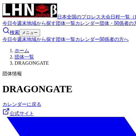
日本全国のプロレス大会日程一覧（
今日
今週末
地域から探す
団体一覧
カレンダー
団体・関係者の
検索
メニュー
今日
今週末
地域から探す
団体一覧
カレンダー
関係者の方へ
ホーム
団体一覧
DRAGONGATE
団体情報
DRAGONGATE
カレンダーに戻る
公式サイト