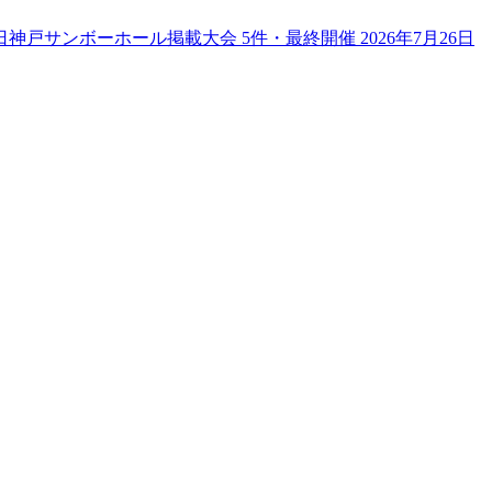
日
神戸サンボーホール
掲載大会
5
件
・最終開催 2026年7月26日