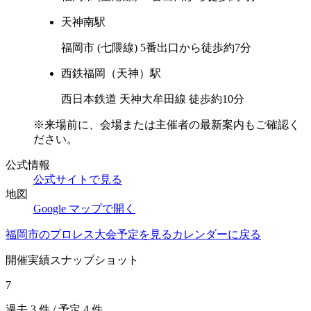
天神南
駅
福岡市 (七隈線) 5番出口から徒歩約7分
西鉄福岡（天神）
駅
西日本鉄道 天神大牟田線 徒歩約10分
※来場前に、会場または主催者の最新案内もご確認く
ださい。
公式情報
公式サイトで見る
地図
Google マップで開く
福岡市
のプロレス大会予定を見る
カレンダーに戻る
開催実績スナップショット
7
過去
3
件 / 予定
4
件