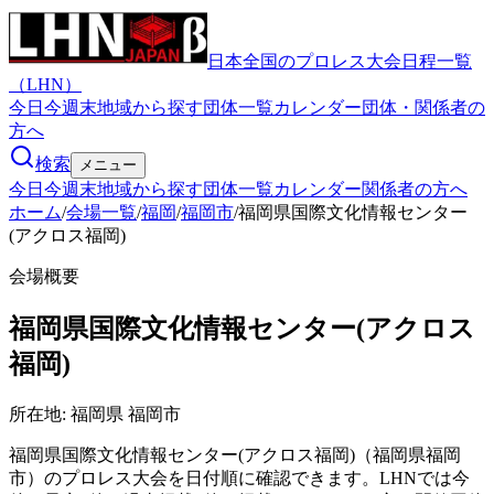
日本全国のプロレス大会日程一覧
（LHN）
今日
今週末
地域から探す
団体一覧
カレンダー
団体・関係者の
方へ
検索
メニュー
今日
今週末
地域から探す
団体一覧
カレンダー
関係者の方へ
ホーム
/
会場一覧
/
福岡
/
福岡市
/
福岡県国際文化情報センター
(アクロス福岡)
会場概要
福岡県国際文化情報センター(アクロス
福岡)
所在地:
福岡県 福岡市
福岡県国際文化情報センター(アクロス福岡)（福岡県福岡
市）のプロレス大会を日付順に確認できます。LHNでは今