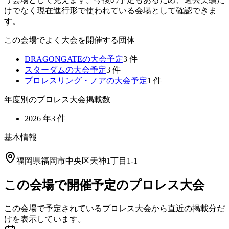
けでなく現在進行形で使われている会場として確認できま
す。
この会場でよく大会を開催する団体
DRAGONGATE
の大会予定
3
件
スターダム
の大会予定
3
件
プロレスリング・ノア
の大会予定
1
件
年度別のプロレス大会掲載数
2026
年
3
件
基本情報
福岡県福岡市中央区天神1丁目1-1
この会場で開催予定のプロレス大会
この会場で予定されているプロレス大会から直近の掲載分だ
けを表示しています。