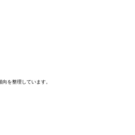
傾向を整理しています。