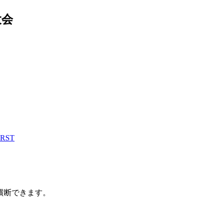
大会
RST
横断できます。