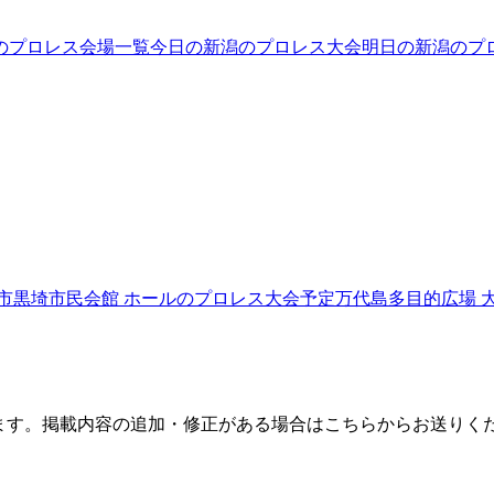
のプロレス会場一覧
今日の新潟のプロレス大会
明日の新潟のプ
市黒埼市民会館 ホール
のプロレス大会予定
万代島多目的広場 
ます。掲載内容の追加・修正がある場合はこちらからお送りく