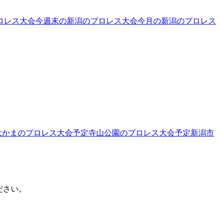
ロレス大会
今週末の新潟のプロレス大会
今月の新潟のプロレス
大かま
のプロレス大会予定
寺山公園
のプロレス大会予定
新潟市
ださい。