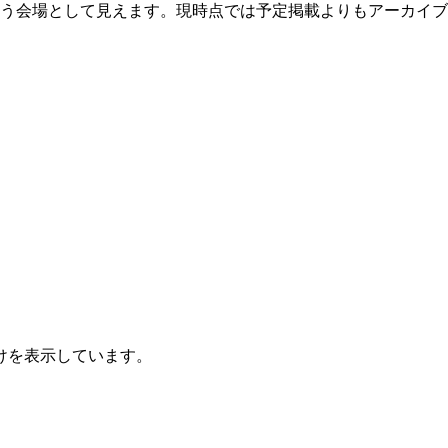
使う会場として見えます。現時点では予定掲載よりもアーカイ
けを表示しています。