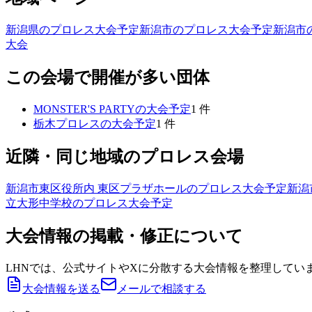
新潟県のプロレス大会予定
新潟市のプロレス大会予定
新潟市
大会
この会場で開催が多い団体
MONSTER'S PARTY
の大会予定
1
件
栃木プロレス
の大会予定
1
件
近隣・同じ地域のプロレス会場
新潟市東区役所内 東区プラザホール
のプロレス大会予定
新潟
立大形中学校
のプロレス大会予定
大会情報の掲載・修正について
LHNでは、公式サイトやXに分散する大会情報を整理してい
大会情報を送る
メールで相談する