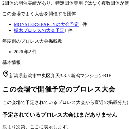
2団体の開催実績があり、特定団体専用ではなく複数団体が
この会場でよく大会を開催する団体
MONSTER'S PARTY
の大会予定
1
件
栃木プロレス
の大会予定
1
件
年度別のプロレス大会掲載数
2026
年
2
件
基本情報
新潟県新潟市中央区弁天3-3-5 新潟マンションB1F
この会場で開催予定のプロレス大会
この会場で予定されているプロレス大会から直近の掲載分だ
予定されているプロレス大会はまだありません
決まり次第、ここに表示します。