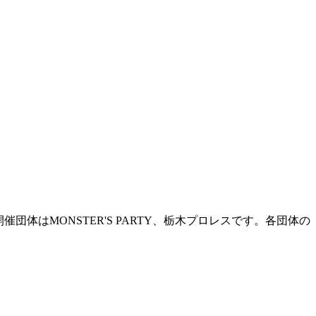
団体はMONSTER'S PARTY、栃木プロレスです。各団体の