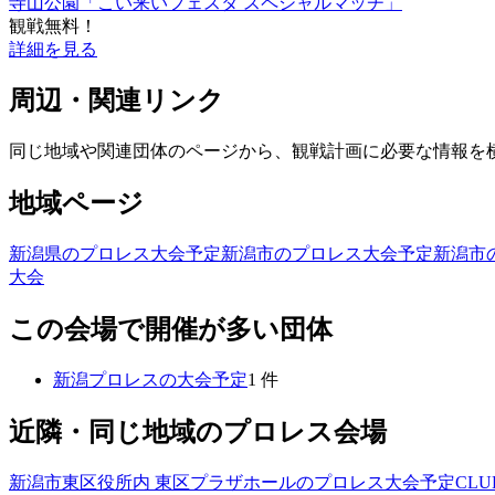
寺山公園「こい来いフェスタ スペシャルマッチ」
観戦無料！
詳細を見る
周辺・関連リンク
同じ地域や関連団体のページから、観戦計画に必要な情報を
地域ページ
新潟県のプロレス大会予定
新潟市のプロレス大会予定
新潟市
大会
この会場で開催が多い団体
新潟プロレス
の大会予定
1
件
近隣・同じ地域のプロレス会場
新潟市東区役所内 東区プラザホール
のプロレス大会予定
CLU