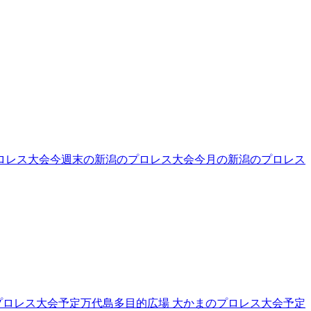
ロレス大会
今週末の新潟のプロレス大会
今月の新潟のプロレス
プロレス大会予定
万代島多目的広場 大かま
のプロレス大会予定