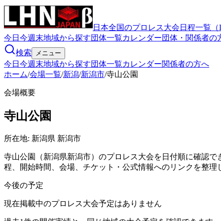
日本全国のプロレス大会日程一覧（
今日
今週末
地域から探す
団体一覧
カレンダー
団体・関係者の
検索
メニュー
今日
今週末
地域から探す
団体一覧
カレンダー
関係者の方へ
ホーム
/
会場一覧
/
新潟
/
新潟市
/
寺山公園
会場概要
寺山公園
所在地:
新潟県 新潟市
寺山公園（新潟県新潟市）のプロレス大会を日付順に確認で
程、開始時間、会場、チケット・公式情報へのリンクを整理
今後の予定
現在掲載中のプロレス大会予定はありません