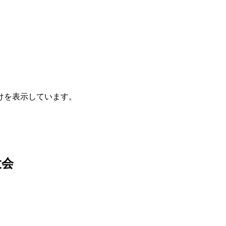
けを表示しています。
大会