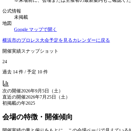
※来場前に、会場または主催者の最新案内もご確認くだ
公式情報
未掲載
地図
Google マップで開く
横浜市
のプロレス大会予定を見る
カレンダーに戻る
開催実績スナップショット
24
過去
14
件 / 予定
10
件
次の開催
2026年9月5日（土）
直近の開催
2026年7月25日（土）
初掲載の年
2025
会場の特徴・開催傾向
開催実績の量と偏りをもとに、この会場ページで見えている