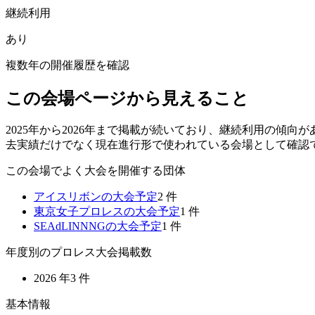
継続利用
あり
複数年の開催履歴を確認
この会場ページから見えること
2025年から2026年まで掲載が続いており、継続利用の傾
去実績だけでなく現在進行形で使われている会場として確認
この会場でよく大会を開催する団体
アイスリボン
の大会予定
2
件
東京女子プロレス
の大会予定
1
件
SEAdLINNNG
の大会予定
1
件
年度別のプロレス大会掲載数
2026
年
3
件
基本情報