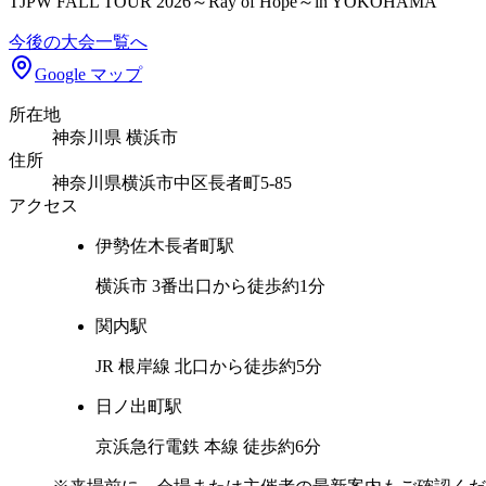
TJPW FALL TOUR 2026～Ray of Hope～in YOKOHAMA
今後の大会一覧へ
Google マップ
所在地
神奈川県 横浜市
住所
神奈川県横浜市中区長者町5-85
アクセス
伊勢佐木長者町
駅
横浜市 3番出口から徒歩約1分
関内
駅
JR 根岸線 北口から徒歩約5分
日ノ出町
駅
京浜急行電鉄 本線 徒歩約6分