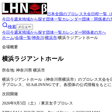
日本全国のプロレス大会日程一覧（
今日
今週末
地域から探す
団体一覧
カレンダー
団体・関係者の
検索
メニュー
今日
今週末
地域から探す
団体一覧
カレンダー
関係者の方へ
ホーム
/
会場一覧
/
神奈川
/
横浜市
/
横浜ラジアントホール
会場概要
横浜ラジアントホール
所在地:
神奈川県 横浜市
横浜ラジアントホール（神奈川県横浜市）のプロレス大会を日
子プロレス、SEAdLINNNGです。各団体の公式情報をも
次回開催
2026年9月5日（土）
/ 東京女子プロレス