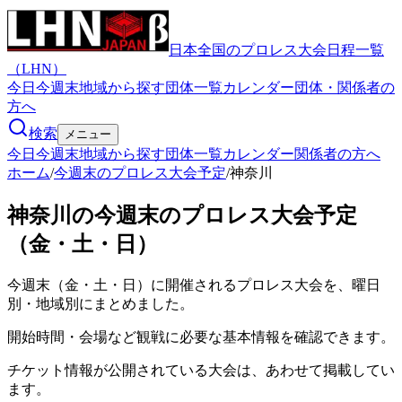
日本全国のプロレス大会日程一覧
（LHN）
今日
今週末
地域から探す
団体一覧
カレンダー
団体・関係者の
方へ
検索
メニュー
今日
今週末
地域から探す
団体一覧
カレンダー
関係者の方へ
ホーム
/
今週末のプロレス大会予定
/
神奈川
神奈川の今週末のプロレス大会予定
（金・土・日）
今週末（金・土・日）に開催されるプロレス大会を、曜日
別・地域別にまとめました。
開始時間・会場など観戦に必要な基本情報を確認できます。
チケット情報が公開されている大会は、あわせて掲載してい
ます。