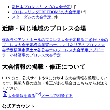
新日本プロレスリング
の大会予定
1
件
プロレスリングFREEDOMS
の大会予定
1
件
スターダム
の大会予定
1
件
近隣・同じ地域のプロレス会場
横浜ラジアントホール
のプロレス大会予定
横浜にぎわい座
の
プロレス大会予定
横浜産貿ホール マリネリア
のプロレス大
会予定
横浜市保土ケ谷公会堂
のプロレス大会予定
アブドー
ラ・小林酒場
のプロレス大会予定
大会情報の掲載・修正について
LHNでは、公式サイトやXに分散する大会情報を整理してい
ます。掲載内容の追加・修正がある場合はこちらからお送り
ください。
大会情報を送る
メールで相談する
公式アカウント