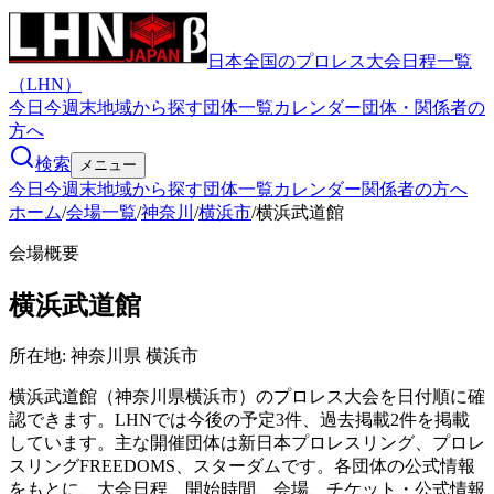
日本全国のプロレス大会日程一覧
（LHN）
今日
今週末
地域から探す
団体一覧
カレンダー
団体・関係者の
方へ
検索
メニュー
今日
今週末
地域から探す
団体一覧
カレンダー
関係者の方へ
ホーム
/
会場一覧
/
神奈川
/
横浜市
/
横浜武道館
会場概要
横浜武道館
所在地:
神奈川県 横浜市
横浜武道館（神奈川県横浜市）のプロレス大会を日付順に確
認できます。LHNでは今後の予定3件、過去掲載2件を掲載
しています。主な開催団体は新日本プロレスリング、プロレ
スリングFREEDOMS、スターダムです。各団体の公式情報
をもとに、大会日程、開始時間、会場、チケット・公式情報