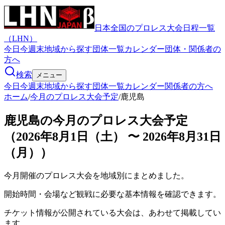
日本全国のプロレス大会日程一覧
（LHN）
今日
今週末
地域から探す
団体一覧
カレンダー
団体・関係者の
方へ
検索
メニュー
今日
今週末
地域から探す
団体一覧
カレンダー
関係者の方へ
ホーム
/
今月のプロレス大会予定
/
鹿児島
鹿児島の今月のプロレス大会予定
（2026年8月1日（土） 〜 2026年8月31日
（月））
今月開催のプロレス大会を地域別にまとめました。
開始時間・会場など観戦に必要な基本情報を確認できます。
チケット情報が公開されている大会は、あわせて掲載してい
ます。