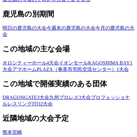
鹿児島の別期間
明日の鹿児島の大会
今週末の鹿児島の大会
今月の鹿児島の大
会
この地域の主な会場
オロシティーホール
4
大会
イオンモールKAGOSHIMA BAY
1
大会
アマホームPLAZA（奄美市市民交流センター）
1
大会
この地域で開催実績のある団体
DRAGONGATE
3
大会
九州プロレス
3
大会
プロフェッショナ
ルレスリングJTO
2
大会
近隣地域の大会予定
熊本
宮崎