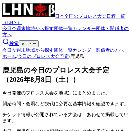
日本全国のプロレス大会日程一覧
（LHN）
今日
今週末
地域から探す
団体一覧
カレンダー
団体・関係者の
方へ
検索
メニュー
今日
今週末
地域から探す
団体一覧
カレンダー
関係者の方へ
ホーム
/
今日のプロレス大会予定
/
鹿児島
鹿児島の今日のプロレス大会予定
（2026年8月8日（土））
今日開催のプロレス大会を地域別にまとめました。
開始時間・会場など観戦に必要な基本情報を確認できます。
チケット情報が公開されている大会は、あわせて掲載してい
ます。