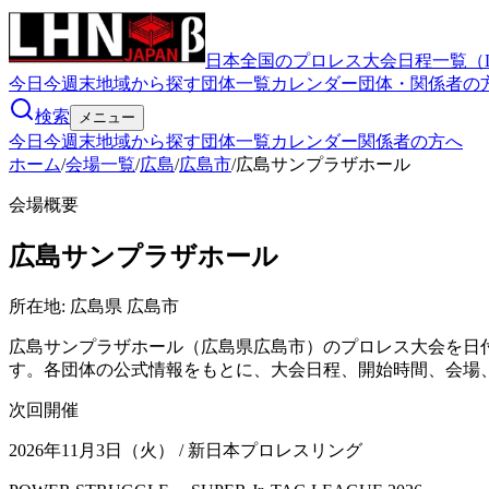
日本全国のプロレス大会日程一覧（
今日
今週末
地域から探す
団体一覧
カレンダー
団体・関係者の
検索
メニュー
今日
今週末
地域から探す
団体一覧
カレンダー
関係者の方へ
ホーム
/
会場一覧
/
広島
/
広島市
/
広島サンプラザホール
会場概要
広島サンプラザホール
所在地:
広島県 広島市
広島サンプラザホール（広島県広島市）のプロレス大会を日付
す。各団体の公式情報をもとに、大会日程、開始時間、会場
次回開催
2026年11月3日（火）
/ 新日本プロレスリング