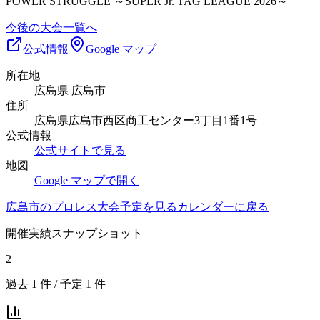
POWER STRUGGLE ～SUPER Jr. TAG LEAGUE 2026～
今後の大会一覧へ
公式情報
Google マップ
所在地
広島県 広島市
住所
広島県広島市西区商工センター3丁目1番1号
公式情報
公式サイトで見る
地図
Google マップで開く
広島市
のプロレス大会予定を見る
カレンダーに戻る
開催実績スナップショット
2
過去
1
件 / 予定
1
件