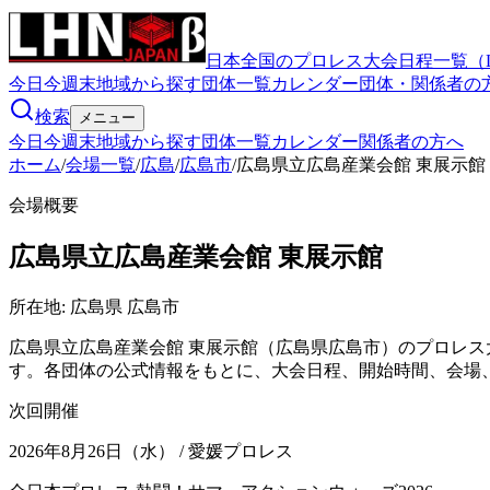
日本全国のプロレス大会日程一覧（
今日
今週末
地域から探す
団体一覧
カレンダー
団体・関係者の
検索
メニュー
今日
今週末
地域から探す
団体一覧
カレンダー
関係者の方へ
ホーム
/
会場一覧
/
広島
/
広島市
/
広島県立広島産業会館 東展示館
会場概要
広島県立広島産業会館 東展示館
所在地:
広島県 広島市
広島県立広島産業会館 東展示館（広島県広島市）のプロレス
す。各団体の公式情報をもとに、大会日程、開始時間、会場
次回開催
2026年8月26日（水）
/ 愛媛プロレス