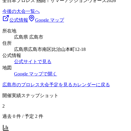
全日本プロレス 熱闘！サマーアクションウォーズ2026
今後の大会一覧へ
公式情報
Google マップ
所在地
広島県 広島市
住所
広島県広島市南区比治山本町12-18
公式情報
公式サイトで見る
地図
Google マップで開く
広島市
のプロレス大会予定を見る
カレンダーに戻る
開催実績スナップショット
2
過去
0
件 / 予定
2
件