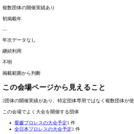
複数団体の開催実績あり
初掲載年
—
年次データなし
継続利用
不明
掲載範囲から判断
この会場ページから見えること
2団体の開催実績があり、特定団体専用ではなく複数団体が
この会場でよく大会を開催する団体
愛媛プロレス
の大会予定
1
件
全日本プロレス
の大会予定
1
件