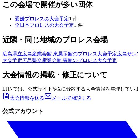
この会場で開催が多い団体
愛媛プロレス
の大会予定
1
件
全日本プロレス
の大会予定
1
件
近隣・同じ地域のプロレス会場
広島県立広島産業会館 東展示館
のプロレス大会予定
広島サン
大会予定
広島県立産業会館 東館
のプロレス大会予定
大会情報の掲載・修正について
LHNでは、公式サイトやXに分散する大会情報を整理してい
大会情報を送る
メールで相談する
公式アカウント