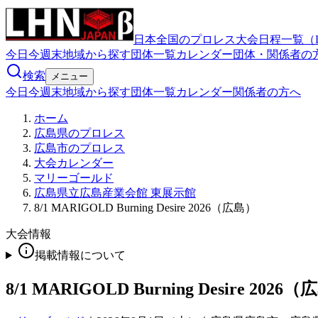
日本全国のプロレス大会日程一覧（
今日
今週末
地域から探す
団体一覧
カレンダー
団体・関係者の
検索
メニュー
今日
今週末
地域から探す
団体一覧
カレンダー
関係者の方へ
ホーム
広島県のプロレス
広島市のプロレス
大会カレンダー
マリーゴールド
広島県立広島産業会館 東展示館
8/1 MARIGOLD Burning Desire 2026（広島）
大会情報
掲載情報について
8/1 MARIGOLD Burning Desire 2026