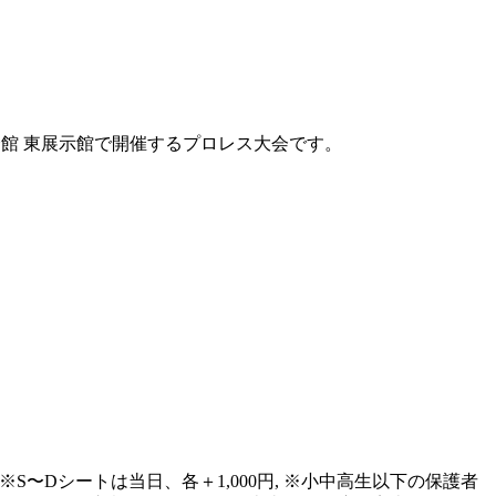
広島産業会館 東展示館で開催するプロレス大会です。
00円, ※S〜Dシートは当日、各＋1,000円, ※小中高生以下の保護者