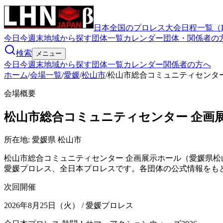
日本全国のプロレス大会日程一覧（
今日
今週末
地域から探す
団体一覧
カレンダー
団体・関係者の
検索
メニュー
今日
今週末
地域から探す
団体一覧
カレンダー
関係者の方へ
ホーム
/
会場一覧
/
愛媛
/
松山市
/
松山市総合コミュニティセンタ
会場概要
松山市総合コミュニティセンター 企画
所在地:
愛媛県 松山市
松山市総合コミュニティセンター 企画展示ホール（愛媛県松
愛媛プロレス、全日本プロレスです。各団体の公式情報をも
次回開催
2026年8月25日（火）
/ 愛媛プロレス