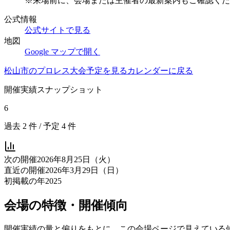
※来場前に、会場または主催者の最新案内もご確認くだ
公式情報
公式サイトで見る
地図
Google マップで開く
松山市
のプロレス大会予定を見る
カレンダーに戻る
開催実績スナップショット
6
過去
2
件 / 予定
4
件
次の開催
2026年8月25日（火）
直近の開催
2026年3月29日（日）
初掲載の年
2025
会場の特徴・開催傾向
開催実績の量と偏りをもとに、この会場ページで見えている