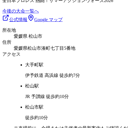
全日本プロレス 熱闘！サマーアクションウォーズ2026
今後の大会一覧へ
公式情報
Google マップ
所在地
愛媛県 松山市
住所
愛媛県松山市湊町七丁目5番地
アクセス
大手町
駅
伊予鉄道 高浜線 徒歩約7分
松山
駅
JR 予讃線 徒歩約10分
松山市
駅
徒歩約10分