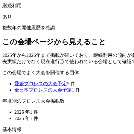
継続利用
あり
複数年の開催履歴を確認
この会場ページから見えること
2025年から2026年まで掲載が続いており、継続利用の傾
去実績だけでなく現在進行形で使われている会場として確認
この会場でよく大会を開催する団体
愛媛プロレス
の大会予定
5
件
全日本プロレス
の大会予定
1
件
年度別のプロレス大会掲載数
2026
年
1
件
2025
年
1
件
基本情報