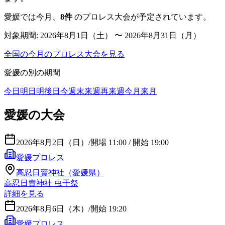
愛媛
では今月、
8
件
のプロレス大会が予定されています。
対象期間:
2026年8月1日（土） 〜 2026年8月31日（月）
全国の今月のプロレス大会を見る
愛媛
の別の期間
今日
明日
明後日
今週末
来週
再来週
今月
来月
愛媛の大会
2026年8月2日（日）
/
開場 11:00 / 開始 19:00
愛媛プロレス
高忍日賣神社（愛媛県）
高忍日賣神社 虫干祭
詳細を見る
2026年8月6日（木）
/
開始 19:20
愛媛プロレス