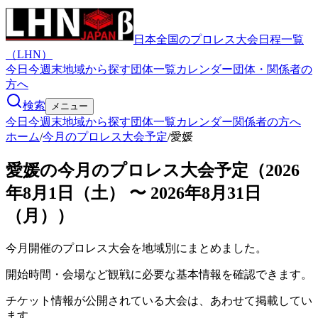
日本全国のプロレス大会日程一覧
（LHN）
今日
今週末
地域から探す
団体一覧
カレンダー
団体・関係者の
方へ
検索
メニュー
今日
今週末
地域から探す
団体一覧
カレンダー
関係者の方へ
ホーム
/
今月のプロレス大会予定
/
愛媛
愛媛の今月のプロレス大会予定（2026
年8月1日（土） 〜 2026年8月31日
（月））
今月開催のプロレス大会を地域別にまとめました。
開始時間・会場など観戦に必要な基本情報を確認できます。
チケット情報が公開されている大会は、あわせて掲載してい
ます。