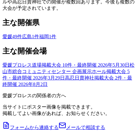
ルや高忍日賣神社での開催が複数回あります。今後も複数の
大会が予定されています。
主な開催県
愛媛
49
件
広島
1
件
福岡
1
件
主な開催会場
愛媛プロレス道場
掲載大会
10
件
・最終開催 2026年5月30日
松
山市総合コミュニティセンター 企画展示ホール
掲載大会
5
件
・最終開催 2026年3月29日
高忍日賣神社
掲載大会
2
件
・最
終開催 2026年8月2日
愛媛プロレスの関係者の方へ
当サイトにポスター画像を掲載できます。
掲載してよい画像があれば、お知らせください。
フォームから連絡する
メールで相談する