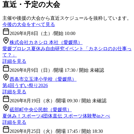
直近・予定の大会
主催や後援の大会から直近スケジュールを抜粋しています。
今後の大会をすべて見る
2026年8月8日（土）
/
開始 10:00
株式会社カネシロ 本社（愛媛県）
愛媛プロレス夏休み自由研究イベント「カネシロのお仕事っ
て？」
詳細を見る
2026年8月9日（日）
/
開場 17:30 / 開始 未確認
西条市立玉津小学校（愛媛県）
第4回うずい祭り2026
詳細を見る
2026年8月19日（水）
/
開場 09:30 / 開始 未確認
砥部町中央公民館（愛媛県）
夏休み！スポーツ4団体直伝 スポーツ体験塾inとべ
詳細を見る
2026年8月25日（火）
/
開場 17:45 / 開始 18:30