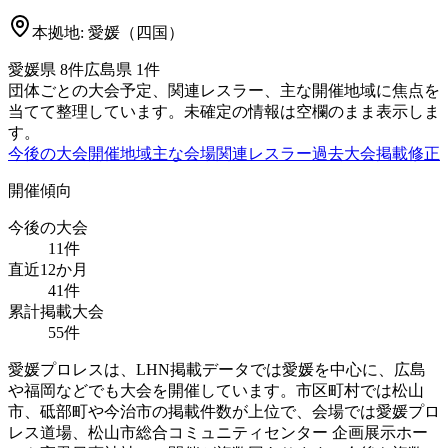
本拠地:
愛媛（四国）
愛媛県
8
件
広島県
1
件
団体ごとの大会予定、関連レスラー、主な開催地域に焦点を
当てて整理しています。未確定の情報は空欄のまま表示しま
す。
今後の大会
開催地域
主な会場
関連レスラー
過去大会
掲載修正
開催傾向
今後の大会
11
件
直近12か月
41
件
累計掲載大会
55
件
愛媛プロレスは、LHN掲載データでは愛媛を中心に、広島
や福岡などでも大会を開催しています。市区町村では松山
市、砥部町や今治市の掲載件数が上位で、会場では愛媛プロ
レス道場、松山市総合コミュニティセンター 企画展示ホー