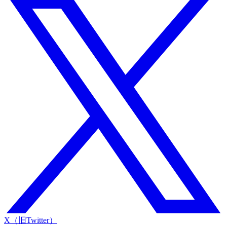
X（旧Twitter）