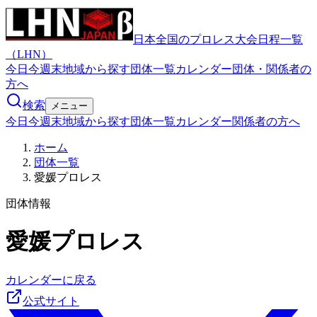
日本全国のプロレス大会日程一覧
（LHN）
今日
今週末
地域から探す
団体一覧
カレンダー
団体・関係者の
方へ
検索
メニュー
今日
今週末
地域から探す
団体一覧
カレンダー
関係者の方へ
ホーム
団体一覧
愛媛プロレス
団体情報
愛媛プロレス
カレンダーに戻る
公式サイト