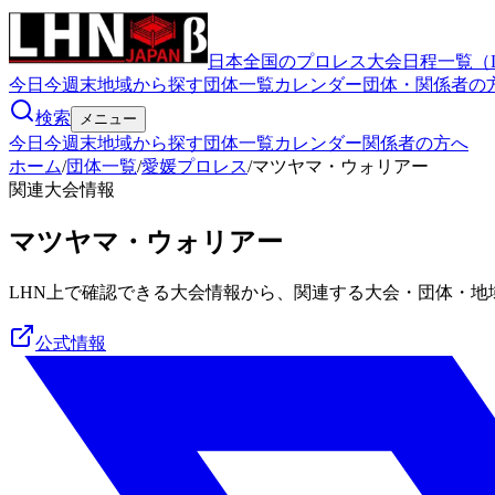
日本全国のプロレス大会日程一覧（
今日
今週末
地域から探す
団体一覧
カレンダー
団体・関係者の
検索
メニュー
今日
今週末
地域から探す
団体一覧
カレンダー
関係者の方へ
ホーム
/
団体一覧
/
愛媛プロレス
/
マツヤマ・ウォリアー
関連大会情報
マツヤマ・ウォリアー
LHN上で確認できる大会情報から、関連する大会・団体・地
公式情報