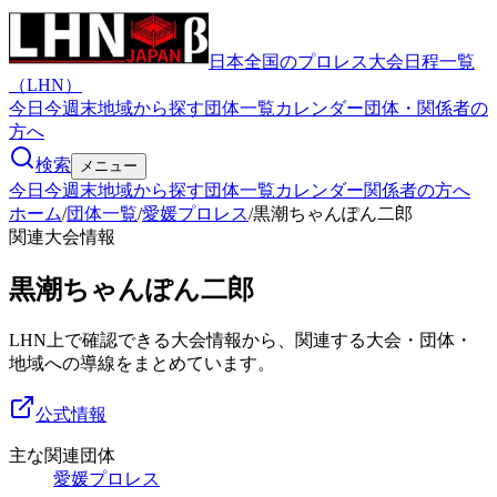
日本全国のプロレス大会日程一覧
（LHN）
今日
今週末
地域から探す
団体一覧
カレンダー
団体・関係者の
方へ
検索
メニュー
今日
今週末
地域から探す
団体一覧
カレンダー
関係者の方へ
ホーム
/
団体一覧
/
愛媛プロレス
/
黒潮ちゃんぽん二郎
関連大会情報
黒潮ちゃんぽん二郎
LHN上で確認できる大会情報から、関連する大会・団体・
地域への導線をまとめています。
公式情報
主な関連団体
愛媛プロレス