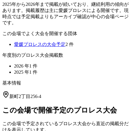
2025年から2026年まで掲載が続いており、継続利用の傾向が
あります。掲載履歴は主に愛媛プロレスによる開催です。現
時点では予定掲載よりもアーカイブ確認が中心の会場ページ
です。
この会場でよく大会を開催する団体
愛媛プロレス
の大会予定
2
件
年度別のプロレス大会掲載数
2026
年
1
件
2025
年
1
件
基本情報
新町2丁目256-4
この会場で開催予定のプロレス大会
この会場で予定されているプロレス大会から直近の掲載分だ
けを表示しています。