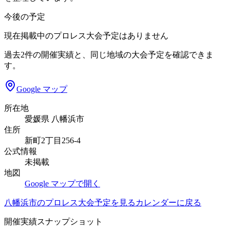
今後の予定
現在掲載中のプロレス大会予定はありません
過去2件の開催実績と、同じ地域の大会予定を確認できま
す。
Google マップ
所在地
愛媛県 八幡浜市
住所
新町2丁目256-4
公式情報
未掲載
地図
Google マップで開く
八幡浜市
のプロレス大会予定を見る
カレンダーに戻る
開催実績スナップショット