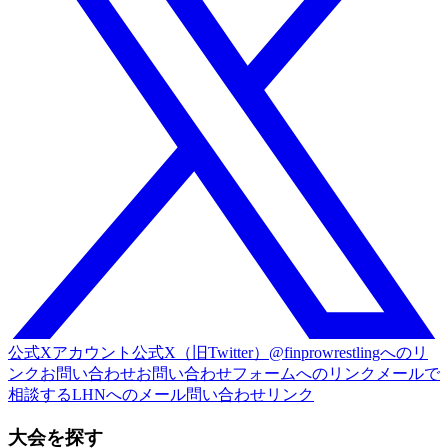
公式Xアカウント
公式X（旧Twitter）@finprowrestlingへのリ
ンク
お問い合わせ
お問い合わせフォームへのリンク
メールで
相談する
LHNへのメール問い合わせリンク
大会を探す