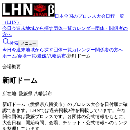
日本全国のプロレス大会日程一覧
（LHN）
今日
今週末
地域から探す
団体一覧
カレンダー
団体・関係者の
方へ
検索
メニュー
今日
今週末
地域から探す
団体一覧
カレンダー
関係者の方へ
ホーム
/
会場一覧
/
愛媛
/
八幡浜市
/
新町ドーム
会場概要
新町ドーム
所在地:
愛媛県 八幡浜市
新町ドーム（愛媛県八幡浜市）のプロレス大会を日付順に確
認できます。LHNでは過去掲載2件を掲載しています。主な
開催団体は愛媛プロレスです。各団体の公式情報をもとに、
大会日程、開始時間、会場、チケット・公式情報へのリンク
を整理しています。