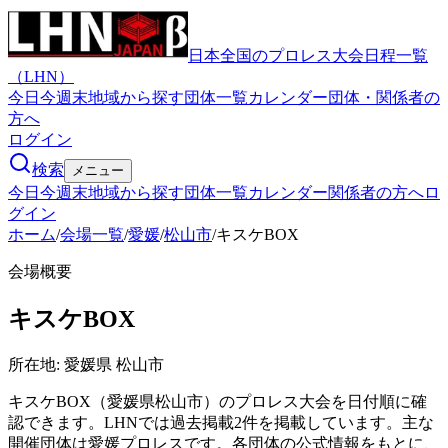
日本全国のプロレス大会日程一覧
（LHN）
今日
今週末
地域から探す
団体一覧
カレンダー
団体・関係者の
方へ
ログイン
検索
メニュー
今日
今週末
地域から探す
団体一覧
カレンダー
関係者の方へ
ロ
グイン
ホーム
/
会場一覧
/
愛媛
/
松山市
/
キスケBOX
会場概要
キスケBOX
所在地:
愛媛県 松山市
キスケBOX（愛媛県松山市）のプロレス大会を日付順に確
認できます。LHNでは過去掲載2件を掲載しています。主な
開催団体は愛媛プロレスです。各団体の公式情報をもとに、