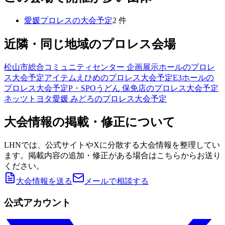
愛媛プロレス
の大会予定
2
件
近隣・同じ地域のプロレス会場
松山市総合コミュニティセンター 企画展示ホール
のプロレ
ス大会予定
アイテムえひめ
のプロレス大会予定
E3ホール
の
プロレス大会予定
P・SPOうどん 保免店
のプロレス大会予定
ネッツトヨタ愛媛 みどろ
のプロレス大会予定
大会情報の掲載・修正について
LHNでは、公式サイトやXに分散する大会情報を整理してい
ます。掲載内容の追加・修正がある場合はこちらからお送り
ください。
大会情報を送る
メールで相談する
公式アカウント