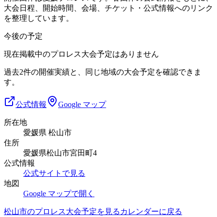
大会日程、開始時間、会場、チケット・公式情報へのリンク
を整理しています。
今後の予定
現在掲載中のプロレス大会予定はありません
過去2件の開催実績と、同じ地域の大会予定を確認できま
す。
公式情報
Google マップ
所在地
愛媛県 松山市
住所
愛媛県松山市宮田町4
公式情報
公式サイトで見る
地図
Google マップで開く
松山市
のプロレス大会予定を見る
カレンダーに戻る