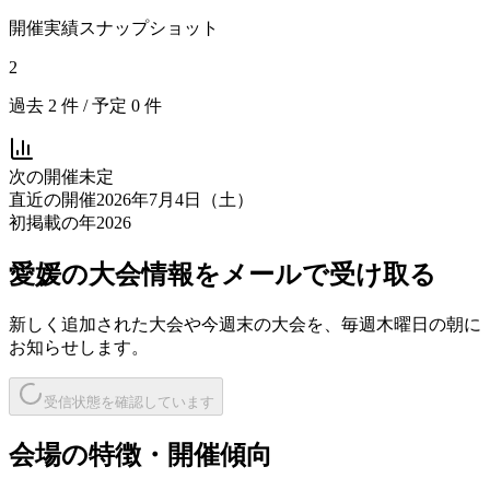
開催実績スナップショット
2
過去
2
件 / 予定
0
件
次の開催
未定
直近の開催
2026年7月4日（土）
初掲載の年
2026
愛媛
の大会情報をメールで受け取る
新しく追加された大会や今週末の大会を、
毎週木曜日の朝
に
お知らせします。
受信状態を確認しています
会場の特徴・開催傾向