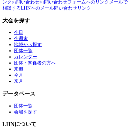
ンク
お問い合わせ
お問い合わせフォームへのリンク
メールで
相談する
LHNへのメール問い合わせリンク
大会を探す
今日
今週末
地域から探す
団体一覧
カレンダー
団体・関係者の方へ
来週
今月
来月
データベース
団体一覧
会場を探す
LHNについて