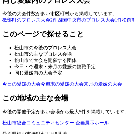
同じ愛媛内のプロレス大会
今後の大会件数が多い市区町村から掲載しています。
砥部町のプロレス大会
2
件
四国中央市のプロレス大会
1
件
松前
このページで探せること
松山市
の今後のプロレス大会
松山市
の主なプロレス会場
松山市
で大会を開催する団体
今日・今週末・来月の
愛媛
の観戦予定
同じ
愛媛
内の大会予定
今日の
愛媛
の大会
今週末の
愛媛
の大会
来月の
愛媛
の大会
この地域の主な会場
今後の開催予定が多い会場から最大5件を掲載しています。
松山市総合コミュニティセンター 企画展示ホール
愛媛県松山市湊町七丁目5番地