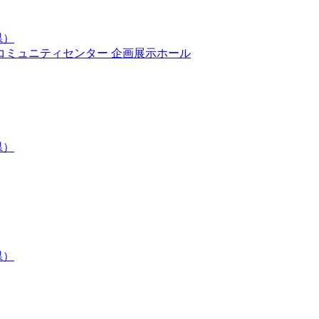
県）
コミュニティセンター 企画展示ホール
県）
県）