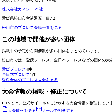
株式会社カネシロ 本社
愛媛県松山市空港通五丁目7-2
松山市
のプロレス会場一覧を見る
この地域で開催が多い団体
掲載中の予定から開催数が多い団体をまとめています。
松山市
では、
愛媛プロレス、全日本プロレス
などの団体の大
愛媛プロレス
4
件
全日本プロレス
1
件
愛媛
全体のプロレス大会を見る
大会情報の掲載・修正について
LHNでは、公式サイトやXに分散する大会情報を整理してい
大会情報を送る
メールで相談する