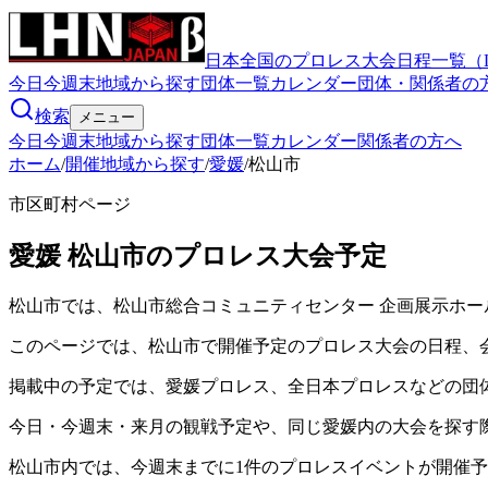
日本全国のプロレス大会日程一覧（
今日
今週末
地域から探す
団体一覧
カレンダー
団体・関係者の
検索
メニュー
今日
今週末
地域から探す
団体一覧
カレンダー
関係者の方へ
ホーム
/
開催地域から探す
/
愛媛
/
松山市
市区町村ページ
愛媛
松山市
のプロレス大会予定
松山市では、松山市総合コミュニティセンター 企画展示ホー
このページでは、松山市で開催予定のプロレス大会の日程、
掲載中の予定では、愛媛プロレス、全日本プロレスなどの団
今日・今週末・来月の観戦予定や、同じ愛媛内の大会を探す
松山市
内では、今週末までに
1
件のプロレスイベントが開催予