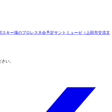
部スキー場
のプロレス大会予定
サントミューゼ（上田市交流文
ださい。