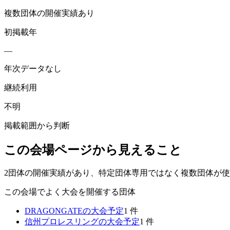
複数団体の開催実績あり
初掲載年
—
年次データなし
継続利用
不明
掲載範囲から判断
この会場ページから見えること
2団体の開催実績があり、特定団体専用ではなく複数団体が
この会場でよく大会を開催する団体
DRAGONGATE
の大会予定
1
件
信州プロレスリング
の大会予定
1
件