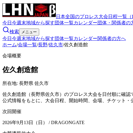
日本全国のプロレス大会日程一覧（
今日
今週末
地域から探す
団体一覧
カレンダー
団体・関係者の
検索
メニュー
今日
今週末
地域から探す
団体一覧
カレンダー
関係者の方へ
ホーム
/
会場一覧
/
長野
/
佐久市
/
佐久創造館
会場概要
佐久創造館
所在地:
長野県 佐久市
佐久創造館（長野県佐久市）のプロレス大会を日付順に確認で
公式情報をもとに、大会日程、開始時間、会場、チケット・
次回開催
2026年9月13日（日）
/ DRAGONGATE