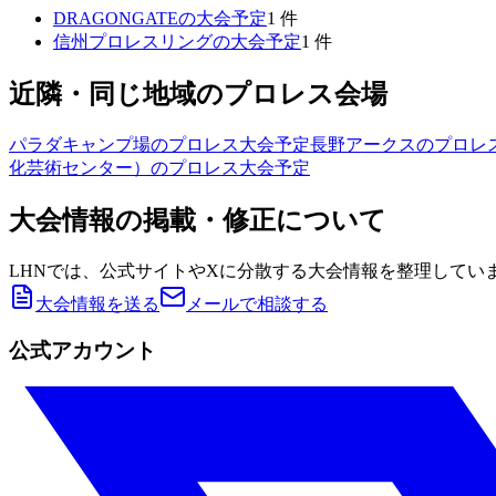
DRAGONGATE
の大会予定
1
件
信州プロレスリング
の大会予定
1
件
近隣・同じ地域のプロレス会場
パラダキャンプ場
のプロレス大会予定
長野アークス
のプロレ
化芸術センター）
のプロレス大会予定
大会情報の掲載・修正について
LHNでは、公式サイトやXに分散する大会情報を整理してい
大会情報を送る
メールで相談する
公式アカウント