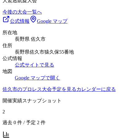
大鷲透凱旋大会
今後の大会一覧へ
公式情報
Google マップ
所在地
長野県 佐久市
住所
長野県佐久市猿久保55番地
公式情報
公式サイトで見る
地図
Google マップで開く
佐久市
のプロレス大会予定を見る
カレンダーに戻る
開催実績スナップショット
2
過去
0
件 / 予定
2
件