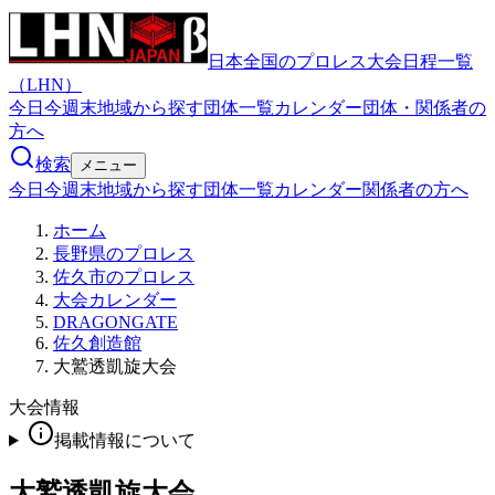
日本全国のプロレス大会日程一覧
（LHN）
今日
今週末
地域から探す
団体一覧
カレンダー
団体・関係者の
方へ
検索
メニュー
今日
今週末
地域から探す
団体一覧
カレンダー
関係者の方へ
ホーム
長野県のプロレス
佐久市のプロレス
大会カレンダー
DRAGONGATE
佐久創造館
大鷲透凱旋大会
大会情報
掲載情報について
大鷲透凱旋大会