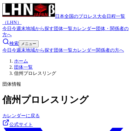
日本全国のプロレス大会日程一覧
（LHN）
今日
今週末
地域から探す
団体一覧
カレンダー
団体・関係者の
方へ
検索
メニュー
今日
今週末
地域から探す
団体一覧
カレンダー
関係者の方へ
ホーム
団体一覧
信州プロレスリング
団体情報
信州プロレスリング
カレンダーに戻る
公式サイト