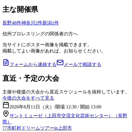
主な開催県
長野
48
件
神奈川
2
件
新潟
1
件
信州プロレスリングの関係者の方へ
当サイトにポスター画像を掲載できます。
掲載してよい画像があれば、お知らせください。
フォームから連絡する
メールで相談する
直近・予定の大会
主催や後援の大会から直近スケジュールを抜粋しています。
今後の大会をすべて見る
2026年8月11日（火）
/
開場 12:30 / 開始 13:00
サントミューゼ（上田市交流文化芸術センター）（長野
県）
77市町村ドリームツアーin上田市