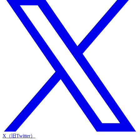
X（旧Twitter）