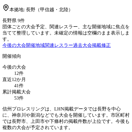
本拠地:
長野（甲信越・北陸）
長野県
9
件
団体ごとの大会予定、関連レスラー、主な開催地域に焦点を
当てて整理しています。未確定の情報は空欄のまま表示しま
す。
今後の大会
開催地域
関連レスラー
過去大会
掲載修正
開催傾向
今後の大会
12
件
直近12か月
41
件
累計掲載大会
53
件
信州プロレスリングは、LHN掲載データでは長野を中心
に、神奈川や新潟などでも大会を開催しています。市区町村
では長野市、上田市や下條村の掲載件数が上位です。今後も
複数の大会が予定されています。